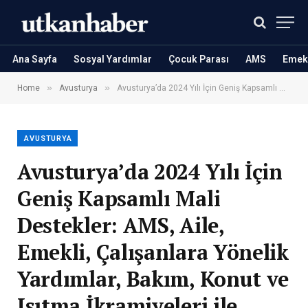
Ana Sayfa
Sosyal Yardımlar
Çocuk Parası
AMS
Emekl
»
»
Home
Avusturya
Avusturya’da 2024 Yılı İçin Geniş Kapsamlı Mali Destekler: AMS, Aile, Emekli, Çalışanlara Yönelik Yardımlar, Bakım, Konut ve Isıtma İkramiyeleri ile Bonuslar Açıklandı
AVUSTURYA
Avusturya’da 2024 Yılı İçin
Geniş Kapsamlı Mali
Destekler: AMS, Aile,
Emekli, Çalışanlara Yönelik
Yardımlar, Bakım, Konut ve
Isıtma İkramiyeleri ile