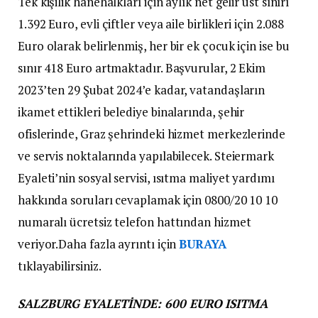
Tek kişilik hanehalkları için aylık net gelir üst sınırı
1.392 Euro, evli çiftler veya aile birlikleri için 2.088
Euro olarak belirlenmiş, her bir ek çocuk için ise bu
sınır 418 Euro artmaktadır. Başvurular, 2 Ekim
2023’ten 29 Şubat 2024’e kadar, vatandaşların
ikamet ettikleri belediye binalarında, şehir
ofislerinde, Graz şehrindeki hizmet merkezlerinde
ve servis noktalarında yapılabilecek. Steiermark
Eyaleti’nin sosyal servisi, ısıtma maliyet yardımı
hakkında soruları cevaplamak için 0800/20 10 10
numaralı ücretsiz telefon hattından hizmet
veriyor.Daha fazla ayrıntı için
BURAYA
tıklayabilirsiniz.
SALZBURG EYALETİNDE: 600 EURO ISITMA