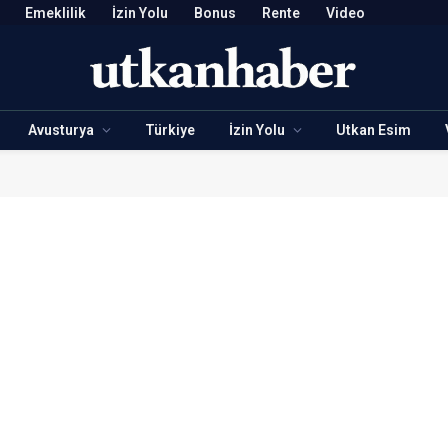
Emeklilik
İzin Yolu
Bonus
Rente
Video
Avusturya
Türkiye
İzin Yolu
Utkan Esim