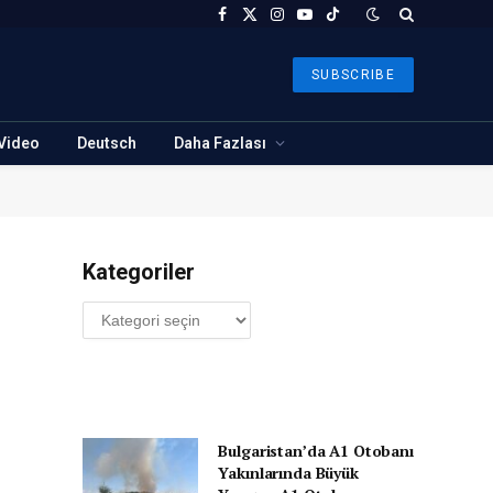
Facebook
X
Instagram
YouTube
TikTok
(Twitter)
SUBSCRIBE
Video
Deutsch
Daha Fazlası
Kategoriler
Kategoriler
Bulgaristan’da A1 Otobanı
Yakınlarında Büyük