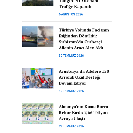
Yangın: A1 Otobanı
Trafiğe Kapandı
6 AĞUSTOS 2026
Türkiye Yolunda Facianın
Eşiğinden Dönüldü:
Sırbistan’da Gurbetçi
Ailenin Aracı Alev Aldı
30 TEMMUZ 2026
Avusturya’da Ailelere 150
Avroluk Okul Desteği
Devam Ediyor
30 TEMMUZ 2026
Almanya’nın Kamu Borcu
Rekor Kırdı: 2,66 Trilyon
Avroya Ulaştı
29 TEMMUZ 2026