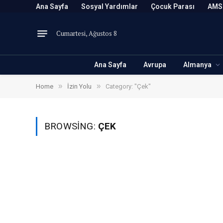
Ana Sayfa
Sosyal Yardımlar
Çocuk Parası
AMS
Cumartesi, Ağustos 8
Ana Sayfa
Avrupa
Almanya
»
»
Home
İzin Yolu
Category: "Çek"
BROWSING:
ÇEK