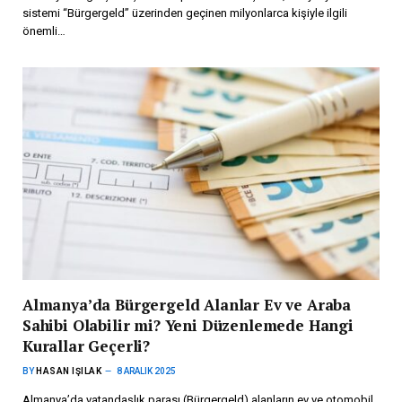
sistemi “Bürgergeld” üzerinden geçinen milyonlarca kişiyle ilgili
önemli…
Almanya’da Bürgergeld Alanlar Ev ve Araba
Sahibi Olabilir mi? Yeni Düzenlemede Hangi
Kurallar Geçerli?
BY
HASAN IŞILAK
8 ARALIK 2025
Almanya’da vatandaşlık parası (Bürgergeld) alanların ev ve otomobil