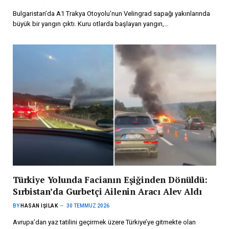
Bulgaristan’da A1 Trakya Otoyolu’nun Velingrad sapağı yakınlarında
büyük bir yangın çıktı. Kuru otlarda başlayan yangın,…
Türkiye Yolunda Facianın Eşiğinden Dönüldü:
Sırbistan’da Gurbetçi Ailenin Aracı Alev Aldı
BY
HASAN IŞILAK
30 TEMMUZ 2026
Avrupa’dan yaz tatilini geçirmek üzere Türkiye’ye gitmekte olan