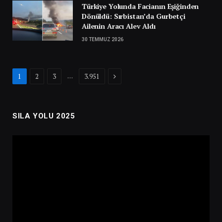
Türkiye Yolunda Facianın Eşiğinden
Dönüldü: Sırbistan’da Gurbetçi
Ailenin Aracı Alev Aldı
30 TEMMUZ 2026
Next
…
1
2
3
3.951
SILA YOLU 2025
Video
oynatıcı