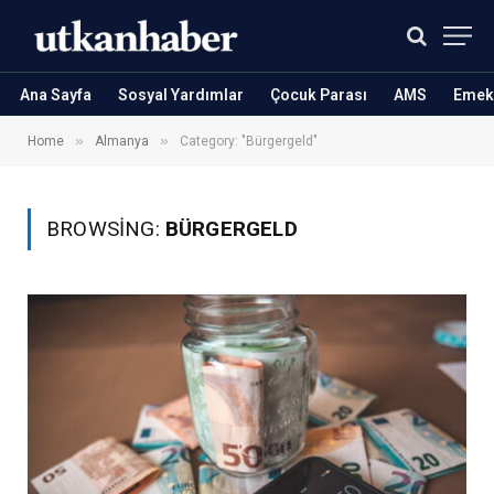
Ana Sayfa
Sosyal Yardımlar
Çocuk Parası
AMS
Emekl
»
»
Home
Almanya
Category: "Bürgergeld"
BROWSING:
BÜRGERGELD