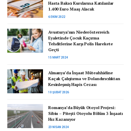
Hasta Bakıcı Kurslarına Katılanlar
1.400 Euro Maaş Alacak
6 EKIM 2022
Avusturya’nın Niederösterreich
Eyaletinde Çocuk Kaçırma
Tehditlerine Karşı Polis Harekete
Geçti
15 MART 2024
Almanya’da İnşaat Müteahhidine
Kaçak Çalıştırma ve Dolandırıcılıktan
Kesinleşmiş Hapis Cezası
10 ŞUBAT 2026
Romanya’da Büyük Otoyol Projesi:
Sibiu – Pitești Otoyolu Bölüm 3 İnşaatı
Hız Kazanıyor
23 NISAN 2024