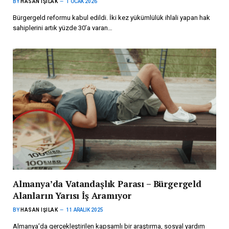
BY
HASAN IŞILAK
1 OCAK 2026
Bürgergeld reformu kabul edildi. İki kez yükümlülük ihlali yapan hak
sahiplerini artık yüzde 30’a varan…
Almanya’da Vatandaşlık Parası – Bürgergeld
Alanların Yarısı İş Aramıyor
BY
HASAN IŞILAK
11 ARALIK 2025
Almanya’da gerçekleştirilen kapsamlı bir araştırma, sosyal yardım