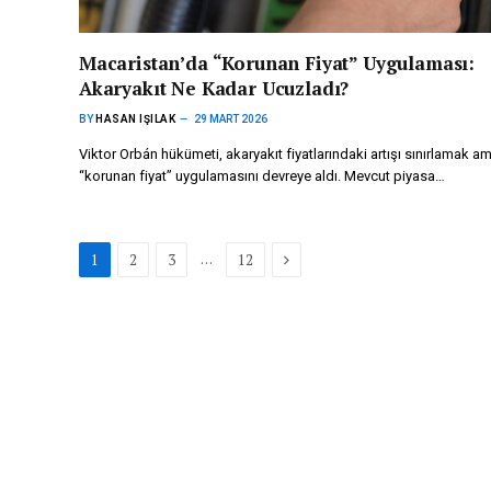
Macaristan’da “Korunan Fiyat” Uygulaması:
Akaryakıt Ne Kadar Ucuzladı?
BY
HASAN IŞILAK
29 MART 2026
Viktor Orbán hükümeti, akaryakıt fiyatlarındaki artışı sınırlamak a
“korunan fiyat” uygulamasını devreye aldı. Mevcut piyasa…
Next
…
1
2
3
12