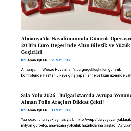
Almanya’da Havalimanında Gümrük Operasy
20 Bin Euro Değerinde Altın Bilezik ve Yüzük
Geçirildi
BY
HASAN IŞILAK
21 MAYIS 2026
Almanya’nın Weeze Havalimanı’nda gerçekleştirilen gümrük
kontrolünde, Fas’tan ülkeye giriş yapan anne ve kızın üzerinde ya
Sıla Yolu 2026 | Bulgaristan’da Avrupa Yönün
Alman Polis Araçları Dikkat Çekti!
BY
HASAN IŞILAK
14 MAYIS 2026
Yaz sezonunun yaklaşmasıyla birlikte Avrupa’da yaşayan yaklaşık
milyon gurbetçi, anavatana yolculuk hazırlıklarına başladı. Avrup