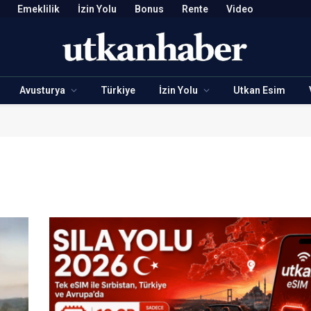
Emeklilik
İzin Yolu
Bonus
Rente
Video
Avusturya
Türkiye
İzin Yolu
Utkan Esim