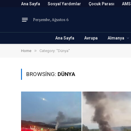
Ana Sayfa
Sosyal Yardımlar
Çocuk Parası
AMS
Perşembe, Ağustos 6
Ana Sayfa
Avrupa
Almanya
»
Home
Category: "Dünya"
BROWSING:
DÜNYA