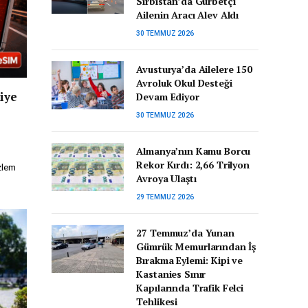
Sırbistan’da Gurbetçi
Ailenin Aracı Alev Aldı
30 TEMMUZ 2026
Avusturya’da Ailelere 150
Avroluk Okul Desteği
iye
Devam Ediyor
30 TEMMUZ 2026
Almanya’nın Kamu Borcu
Rekor Kırdı: 2,66 Trilyon
zlem
Avroya Ulaştı
29 TEMMUZ 2026
27 Temmuz’da Yunan
Gümrük Memurlarından İş
Bırakma Eylemi: Kipi ve
Kastanies Sınır
Kapılarında Trafik Felci
Tehlikesi