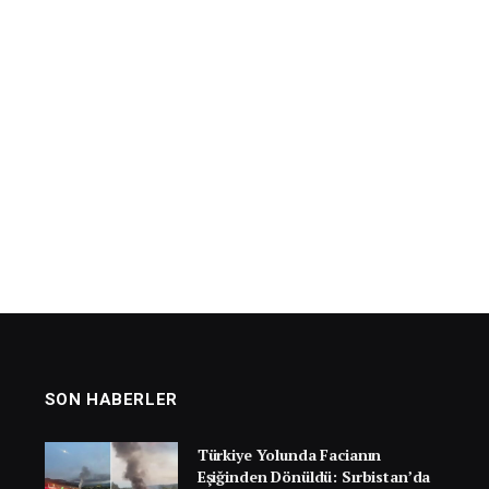
SON HABERLER
Türkiye Yolunda Facianın
Eşiğinden Dönüldü: Sırbistan’da