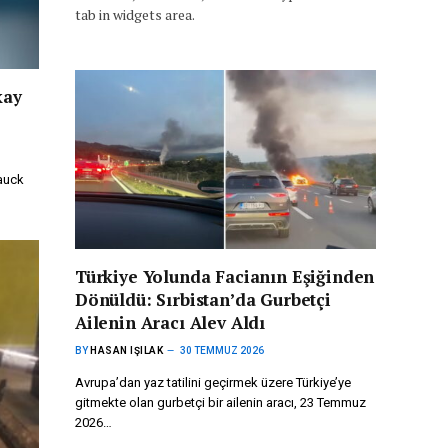
tab in widgets area.
kay
auck
Türkiye Yolunda Facianın Eşiğinden
Dönüldü: Sırbistan’da Gurbetçi
Ailenin Aracı Alev Aldı
BY
HASAN IŞILAK
30 TEMMUZ 2026
Avrupa’dan yaz tatilini geçirmek üzere Türkiye’ye
gitmekte olan gurbetçi bir ailenin aracı, 23 Temmuz
2026…