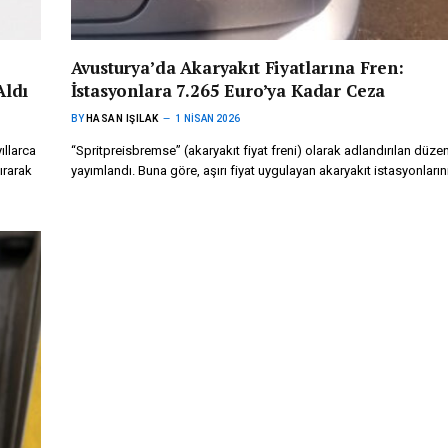
Avusturya’da Akaryakıt Fiyatlarına Fren:
Aldı
İstasyonlara 7.265 Euro’ya Kadar Ceza
BY
HASAN IŞILAK
1 NISAN 2026
ıllarca
“Spritpreisbremse” (akaryakıt fiyat freni) olarak adlandırılan düz
ırarak
yayımlandı. Buna göre, aşırı fiyat uygulayan akaryakıt istasyonların