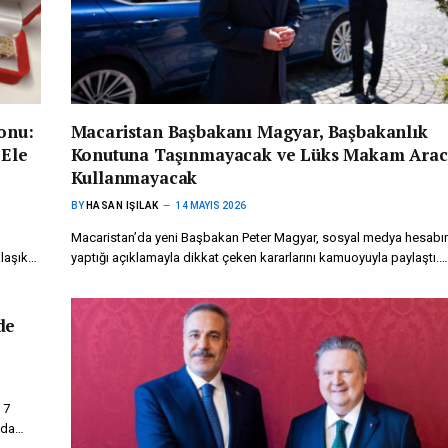
onu:
Macaristan Başbakanı Magyar, Başbakanlık
 Ele
Konutuna Taşınmayacak ve Lüks Makam Arac
Kullanmayacak
BY
HASAN IŞILAK
14 MAYIS 2026
Macaristan’da yeni Başbakan Peter Magyar, sosyal medya hesabı
klaşık…
yaptığı açıklamayla dikkat çeken kararlarını kamuoyuyla paylaştı.…
de
 7
a’da…