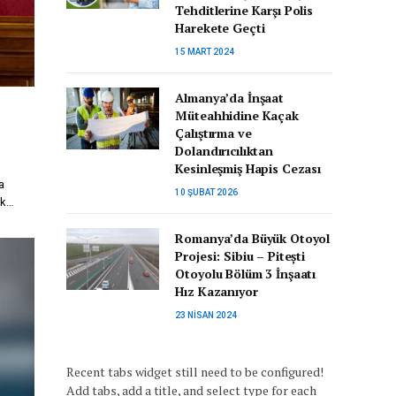
Tehditlerine Karşı Polis
Harekete Geçti
15 MART 2024
Almanya’da İnşaat
Müteahhidine Kaçak
Çalıştırma ve
Dolandırıcılıktan
Kesinleşmiş Hapis Cezası
a
10 ŞUBAT 2026
ik…
Romanya’da Büyük Otoyol
Projesi: Sibiu – Pitești
Otoyolu Bölüm 3 İnşaatı
Hız Kazanıyor
23 NISAN 2024
Recent tabs widget still need to be configured!
Add tabs, add a title, and select type for each