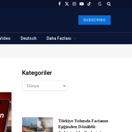
Facebook
X
Instagram
YouTube
TikTok
(Twitter)
SUBSCRIBE
Video
Deutsch
Daha Fazlası
Kategoriler
Kategoriler
Türkiye Yolunda Facianın
Eşiğinden Dönüldü: