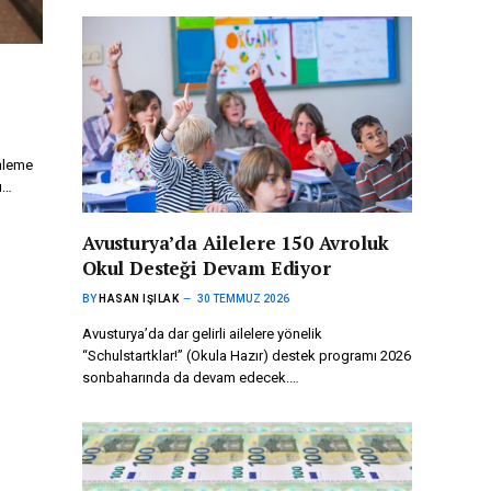
enleme
ı…
Avusturya’da Ailelere 150 Avroluk
Okul Desteği Devam Ediyor
BY
HASAN IŞILAK
30 TEMMUZ 2026
Avusturya’da dar gelirli ailelere yönelik
“Schulstartklar!” (Okula Hazır) destek programı 2026
sonbaharında da devam edecek.…