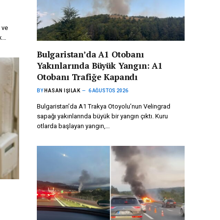
 ve
ak…
Bulgaristan’da A1 Otobanı
Yakınlarında Büyük Yangın: A1
Otobanı Trafiğe Kapandı
BY
HASAN IŞILAK
6 AĞUSTOS 2026
Bulgaristan’da A1 Trakya Otoyolu’nun Velingrad
sapağı yakınlarında büyük bir yangın çıktı. Kuru
otlarda başlayan yangın,…