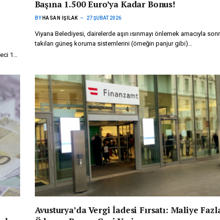
Başına 1.500 Euro’ya Kadar Bonus!
BY
HASAN IŞILAK
27 ŞUBAT 2026
Viyana Belediyesi, dairelerde aşırı ısınmayı önlemek amacıyla son
takılan güneş koruma sistemlerini (örneğin panjur gibi)…
reci 1…
Avusturya’da Vergi İadesi Fırsatı: Maliye Fazl