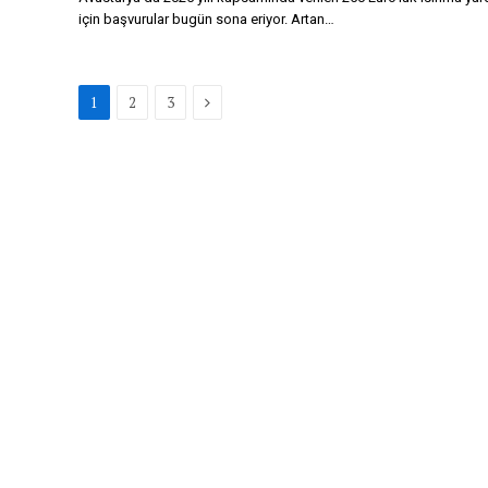
için başvurular bugün sona eriyor. Artan…
Next
1
2
3