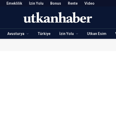
Emeklilik
İzin Yolu
Bonus
Rente
Video
Avusturya
Türkiye
İzin Yolu
Utkan Esim