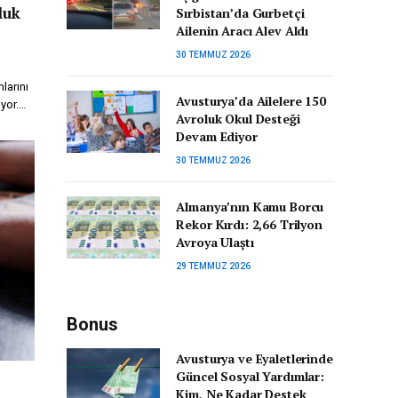
luk
Sırbistan’da Gurbetçi
Ailenin Aracı Alev Aldı
30 TEMMUZ 2026
larını
Avusturya’da Ailelere 150
iyor.…
Avroluk Okul Desteği
Devam Ediyor
30 TEMMUZ 2026
Almanya’nın Kamu Borcu
Rekor Kırdı: 2,66 Trilyon
Avroya Ulaştı
29 TEMMUZ 2026
Bonus
Avusturya ve Eyaletlerinde
Güncel Sosyal Yardımlar:
e
Kim, Ne Kadar Destek