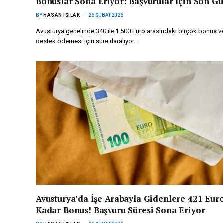
Bonuslar Sona Eriyor: Başvurular İçin Son Gü
BY
HASAN IŞILAK
26 ŞUBAT 2026
Avusturya genelinde 340 ile 1.500 Euro arasındaki birçok bonus v
destek ödemesi için süre daralıyor.…
Avusturya’da İşe Arabayla Gidenlere 421 Euro
Kadar Bonus! Başvuru Süresi Sona Eriyor