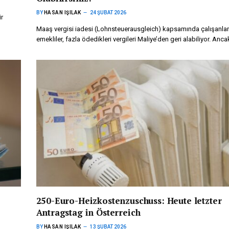
BY
HASAN IŞILAK
24 ŞUBAT 2026
ir
Maaş vergisi iadesi (Lohnsteuerausgleich) kapsamında çalışanlar
emekliler, fazla ödedikleri vergileri Maliye’den geri alabiliyor. Anc
250-Euro-Heizkostenzuschuss: Heute letzter
Antragstag in Österreich
BY
HASAN IŞILAK
13 ŞUBAT 2026