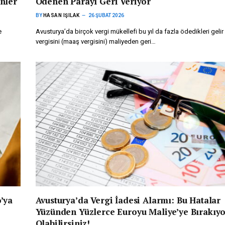
nler
Ödenen Parayı Geri Veriyor
BY
HASAN IŞILAK
26 ŞUBAT 2026
e
Avusturya’da birçok vergi mükellefi bu yıl da fazla ödedikleri gelir
vergisini (maaş vergisini) maliyeden geri…
’ya
Avusturya’da Vergi İadesi Alarmı: Bu Hatalar
Yüzünden Yüzlerce Euroyu Maliye’ye Bırakıy
Olabilirsiniz!