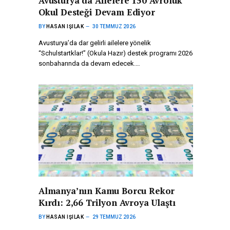
Avusturya’da Ailelere 150 Avroluk
Okul Desteği Devam Ediyor
BY
HASAN IŞILAK
30 TEMMUZ 2026
Avusturya’da dar gelirli ailelere yönelik
“Schulstartklar!” (Okula Hazır) destek programı 2026
sonbaharında da devam edecek.…
Almanya’nın Kamu Borcu Rekor
Kırdı: 2,66 Trilyon Avroya Ulaştı
BY
HASAN IŞILAK
29 TEMMUZ 2026