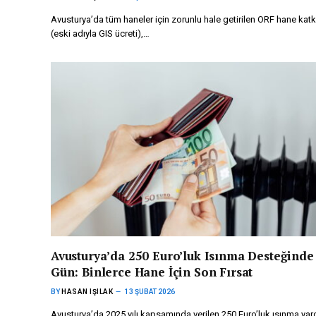
Avusturya’da tüm haneler için zorunlu hale getirilen ORF hane katk
(eski adıyla GIS ücreti),…
Avusturya’da 250 Euro’luk Isınma Desteğinde
Gün: Binlerce Hane İçin Son Fırsat
BY
HASAN IŞILAK
13 ŞUBAT 2026
Avusturya’da 2025 yılı kapsamında verilen 250 Euro’luk ısınma yar