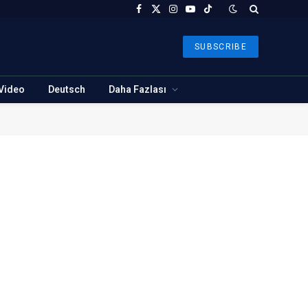
Facebook
X
Instagram
YouTube
TikTok
(Twitter)
SUBSCRIBE
Video
Deutsch
Daha Fazlası