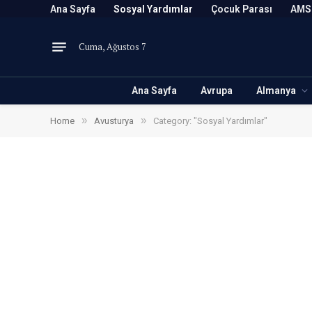
Ana Sayfa
Sosyal Yardımlar
Çocuk Parası
AMS
Cuma, Ağustos 7
Ana Sayfa
Avrupa
Almanya
»
»
Home
Avusturya
Category: "Sosyal Yardımlar"