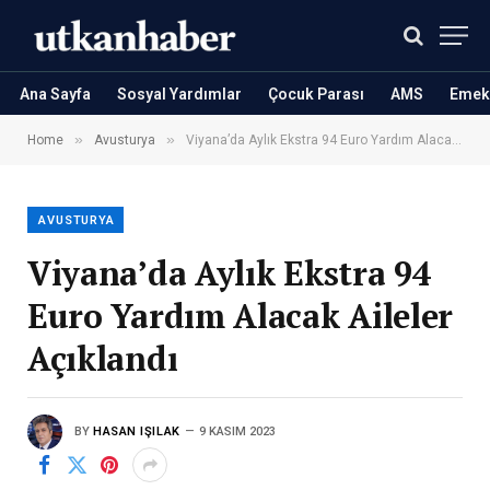
Ana Sayfa
Sosyal Yardımlar
Çocuk Parası
AMS
Emekl
»
»
Home
Avusturya
Viyana’da Aylık Ekstra 94 Euro Yardım Alacak Aileler Açıklandı
AVUSTURYA
Viyana’da Aylık Ekstra 94
Euro Yardım Alacak Aileler
Açıklandı
BY
HASAN IŞILAK
9 KASIM 2023