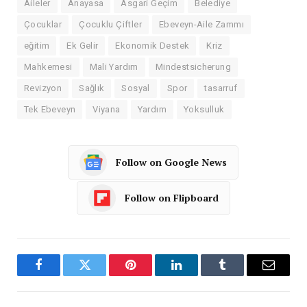
Aileler
Anayasa
Asgari Geçim
Belediye
Çocuklar
Çocuklu Çiftler
Ebeveyn-Aile Zammı
eğitim
Ek Gelir
Ekonomik Destek
Kriz
Mahkemesi
Mali Yardım
Mindestsicherung
Revizyon
Sağlık
Sosyal
Spor
tasarruf
Tek Ebeveyn
Viyana
Yardım
Yoksulluk
Follow on Google News
Follow on Flipboard
Facebook
Twitter
Pinterest
LinkedIn
Tumblr
Email