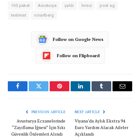
150 paket
Avusturya
çaldı
hırsız
post ag
teslimat
vorarlberg
Follow on Google News
Follow on Flipboard
Facebook
Twitter
Pinterest
LinkedIn
Tumblr
Email
PREVIOUS ARTICLE
NEXT ARTICLE
Avusturya Eczanelerinde
Viyana’da Aylık Ekstra 94
“Zayıflama İğnesi” İçin Sıkı
Euro Yardım Alacak Aileler
Güvenlik Önlemleri Alındı
Açıklandı