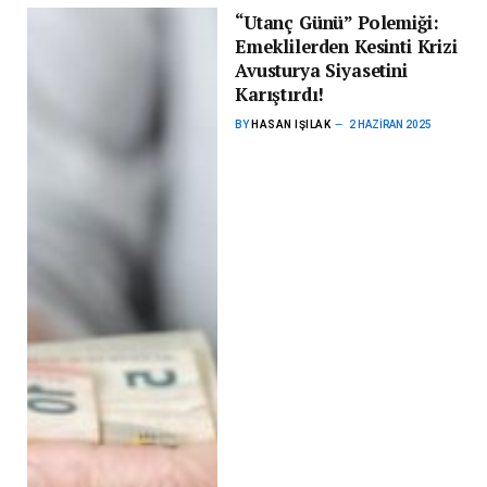
“Utanç Günü” Polemiği:
Emeklilerden Kesinti Krizi
Avusturya Siyasetini
Karıştırdı!
BY
HASAN IŞILAK
2 HAZIRAN 2025