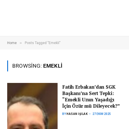
»
Home
Posts Tagged "Emekli"
BROWSING:
EMEKLI
Fatih Erbakan’dan SGK
Başkanı’na Sert Tepki:
“Emekli Uzun Yaşadığı
İçin Özür mü Dileyecek?”
BY
HASAN IŞILAK
27 EKIM 2025