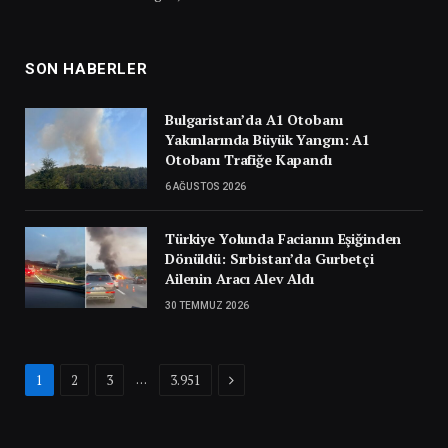
SON HABERLER
Bulgaristan’da A1 Otobanı
Yakınlarında Büyük Yangın: A1
Otobanı Trafiğe Kapandı
6 AĞUSTOS 2026
Türkiye Yolunda Facianın Eşiğinden
Dönüldü: Sırbistan’da Gurbetçi
Ailenin Aracı Alev Aldı
30 TEMMUZ 2026
Next
…
1
2
3
3.951