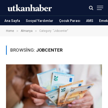
Ana Sayfa
Sosyal Yardımlar
Çocuk Parası
AMS
Emekl
»
»
Home
Almanya
Category: "Jobcenter"
BROWSING:
JOBCENTER