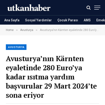
Ana Sayfa
Sosyal Yardımlar
Çocuk Parası
AMS
Emekl
»
»
Home
Avusturya
Avusturya’nın Kärnten eyaletinde 280 Euro’ya kadar ısıtma yardım başvurular 29 Mart 2024’te sona eriyor
AVUSTURYA
Avusturya’nın Kärnten
eyaletinde 280 Euro’ya
kadar ısıtma yardım
başvurular 29 Mart 2024’te
sona eriyor