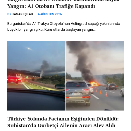
Yangın: A1 Otobanı Trafiğe Kapandı
BY
HASAN IŞILAK
6 AĞUSTOS 2026
Bulgaristan’da A1 Trakya Otoyolu’nun Velingrad sapağı yakınlarında
büyük bir yangın çıktı. Kuru otlarda başlayan yangın,…
Türkiye Yolunda Facianın Eşiğinden Dönüldü:
Sırbistan’da Gurbetçi Ailenin Aracı Alev Aldı