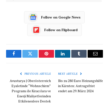
Follow on Google News
Follow on Flipboard
Facebook
Twitter
Pinterest
LinkedIn
Tumblr
Email
PREVIOUS ARTICLE
NEXT ARTICLE
Avusturya | Oberösterreich
Bis zu 280 Euro Heizungshilfe
Eyaletinde “Wohnschirm”
in Kärnten: Antragsfrist
Programı ile Kiracılara ve
endet am 29. März 2024
Enerji Maliyetlerinden
Etkilenenlere Destek