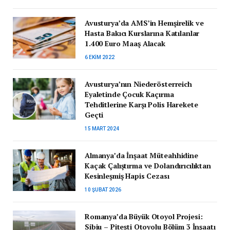
Avusturya’da AMS’in Hemşirelik ve
Hasta Bakıcı Kurslarına Katılanlar
1.400 Euro Maaş Alacak
6 EKIM 2022
Avusturya’nın Niederösterreich
Eyaletinde Çocuk Kaçırma
Tehditlerine Karşı Polis Harekete
Geçti
15 MART 2024
Almanya’da İnşaat Müteahhidine
Kaçak Çalıştırma ve Dolandırıcılıktan
Kesinleşmiş Hapis Cezası
10 ŞUBAT 2026
Romanya’da Büyük Otoyol Projesi:
Sibiu – Pitești Otoyolu Bölüm 3 İnşaatı