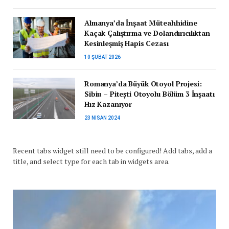
Almanya’da İnşaat Müteahhidine
Kaçak Çalıştırma ve Dolandırıcılıktan
Kesinleşmiş Hapis Cezası
10 ŞUBAT 2026
Romanya’da Büyük Otoyol Projesi:
Sibiu – Pitești Otoyolu Bölüm 3 İnşaatı
Hız Kazanıyor
23 NISAN 2024
Recent tabs widget still need to be configured! Add tabs, add a
title, and select type for each tab in widgets area.