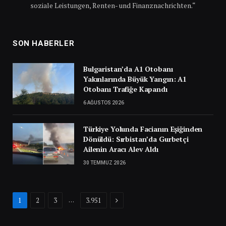
soziale Leistungen, Renten- und Finanznachrichten.“
SON HABERLER
Bulgaristan’da A1 Otobanı
Yakınlarında Büyük Yangın: A1
Otobanı Trafiğe Kapandı
6 AĞUSTOS 2026
Türkiye Yolunda Facianın Eşiğinden
Dönüldü: Sırbistan’da Gurbetçi
Ailenin Aracı Alev Aldı
30 TEMMUZ 2026
Next
…
1
2
3
3.951