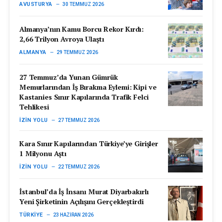
AVUSTURYA
30 TEMMUZ 2026
Almanya’nın Kamu Borcu Rekor Kırdı:
2,66 Trilyon Avroya Ulaştı
ALMANYA
29 TEMMUZ 2026
27 Temmuz’da Yunan Gümrük
Memurlarından İş Bırakma Eylemi: Kipi ve
Kastanies Sınır Kapılarında Trafik Felci
Tehlikesi
İZIN YOLU
27 TEMMUZ 2026
Kara Sınır Kapılarından Türkiye’ye Girişler
1 Milyonu Aştı
İZIN YOLU
22 TEMMUZ 2026
İstanbul’da İş İnsanı Murat Diyarbakırlı
Yeni Şirketinin Açılışını Gerçekleştirdi
TÜRKIYE
23 HAZIRAN 2026