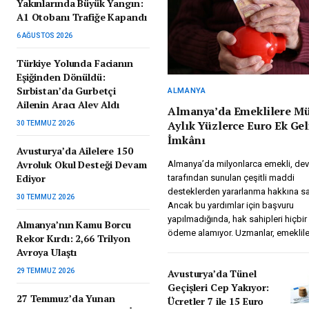
Yakınlarında Büyük Yangın:
A1 Otobanı Trafiğe Kapandı
6 AĞUSTOS 2026
Türkiye Yolunda Facianın
Eşiğinden Dönüldü:
Sırbistan’da Gurbetçi
ALMANYA
Ailenin Aracı Alev Aldı
Almanya’da Emeklilere Mü
Aylık Yüzlerce Euro Ek Gel
30 TEMMUZ 2026
İmkânı
Avusturya’da Ailelere 150
Avroluk Okul Desteği Devam
Almanya’da milyonlarca emekli, dev
Ediyor
tarafından sunulan çeşitli maddi
desteklerden yararlanma hakkına sa
30 TEMMUZ 2026
Ancak bu yardımlar için başvuru
yapılmadığında, hak sahipleri hiçbir
Almanya’nın Kamu Borcu
ödeme alamıyor. Uzmanlar, emeklil
Rekor Kırdı: 2,66 Trilyon
Avroya Ulaştı
29 TEMMUZ 2026
Avusturya’da Tünel
Geçişleri Cep Yakıyor:
27 Temmuz’da Yunan
Ücretler 7 ile 15 Euro