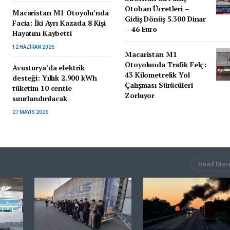
Otoban Ücretleri –
Macaristan M1 Otoyolu’nda
Gidiş Dönüş 5.300 Dinar
Facia: İki Ayrı Kazada 8 Kişi
– 46 Euro
Hayatını Kaybetti
12 HAZIRAN 2026
Macaristan M1
Otoyolunda Trafik Felç:
Avusturya’da elektrik
43 Kilometrelik Yol
desteği: Yıllık 2.900 kWh
Çalışması Sürücüleri
tüketim 10 centle
Zorluyor
sınırlandırılacak
27 MAYIS 2026
Read Mor