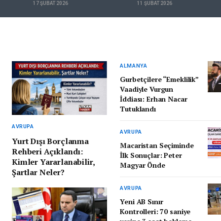
17 ŞUBAT 2026
11 ŞUBAT 2026
46 Euro
Zorluyor
ALMANYA
Gurbetçilere “Emeklilik”
Vaadiyle Vurgun
İddiası: Erhan Nacar
Tutuklandı
AVRUPA
AVRUPA
Yurt Dışı Borçlanma
Macaristan Seçiminde
Rehberi Açıklandı:
İlk Sonuçlar: Peter
Kimler Yararlanabilir,
Magyar Önde
Şartlar Neler?
AVRUPA
Yeni AB Sınır
Kontrolleri: 70 saniye