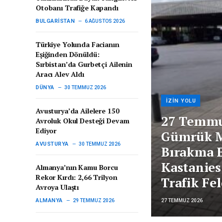
Otobanı Trafiğe Kapandı
BULGARISTAN
6 AĞUSTOS 2026
Türkiye Yolunda Facianın
Eşiğinden Dönüldü:
Sırbistan’da Gurbetçi Ailenin
Aracı Alev Aldı
DÜNYA
30 TEMMUZ 2026
İZIN YOLU
Avusturya’da Ailelere 150
27 Temmu
Avroluk Okul Desteği Devam
Ediyor
Gümrük M
AVUSTURYA
30 TEMMUZ 2026
Bırakma E
Kastanies
Almanya’nın Kamu Borcu
Rekor Kırdı: 2,66 Trilyon
Trafik Fel
Avroya Ulaştı
ALMANYA
29 TEMMUZ 2026
27 TEMMUZ 2026