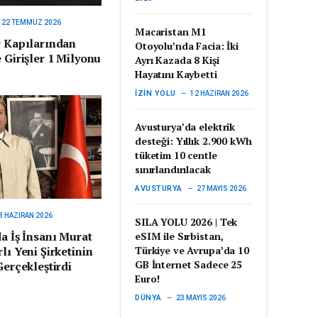
22 TEMMUZ 2026
Macaristan M1
r Kapılarından
Otoyolu’nda Facia: İki
 Girişler 1 Milyonu
Ayrı Kazada 8 Kişi
Hayatını Kaybetti
İZIN YOLU
12 HAZIRAN 2026
Avusturya’da elektrik
desteği: Yıllık 2.900 kWh
tüketim 10 centle
sınırlandırılacak
AVUSTURYA
27 MAYIS 2026
3 HAZIRAN 2026
SILA YOLU 2026 | Tek
da İş İnsanı Murat
eSIM ile Sırbistan,
Türkiye ve Avrupa’da 10
lı Yeni Şirketinin
GB İnternet Sadece 25
Gerçekleştirdi
Euro!
DÜNYA
23 MAYIS 2026