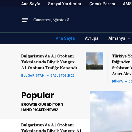
Ana Sayfa
Sosyal Yardımlar
Çocuk Parası
AMS
Cumartesi, Ağustos 8
Ana Sayfa
Avrupa
Almanya
Bulgaristan’da A1 Otobanı
Türkiye Y
Yakınlarında Büyük Yangın:
Eşiğinden
A1 Otobanı Trafiğe Kapandı
Sırbistan’
Aracı Alev
BULGARISTAN
6 AĞUSTOS 2026
DÜNYA
3
Popular
BROWSE OUR EDITOR'S
HAND PICKED NEWS!
Bulgaristan’da A1 Otobanı
Yakınlarında Büyük Yangın: A1