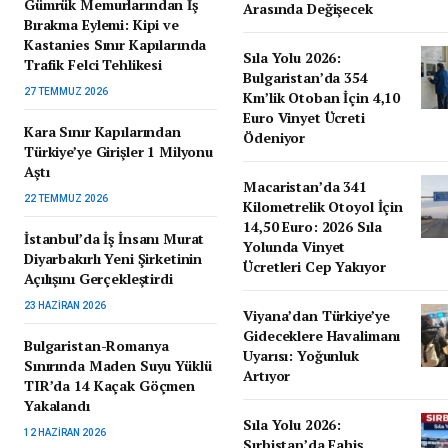
Gümrük Memurlarından İş
Arasında Değişecek
Bırakma Eylemi: Kipi ve
Kastanies Sınır Kapılarında
Sıla Yolu 2026:
Trafik Felci Tehlikesi
Bulgaristan’da 354
27 TEMMUZ 2026
Km’lik Otoban İçin 4,10
Euro Vinyet Ücreti
Kara Sınır Kapılarından
Ödeniyor
Türkiye’ye Girişler 1 Milyonu
Aştı
Macaristan’da 341
22 TEMMUZ 2026
Kilometrelik Otoyol İçin
14,50 Euro: 2026 Sıla
İstanbul’da İş İnsanı Murat
Yolunda Vinyet
Diyarbakırlı Yeni Şirketinin
Ücretleri Cep Yakıyor
Açılışını Gerçekleştirdi
23 HAZIRAN 2026
Viyana’dan Türkiye’ye
Gideceklere Havalimanı
Bulgaristan-Romanya
Uyarısı: Yoğunluk
Sınırında Maden Suyu Yüklü
Artıyor
TIR’da 14 Kaçak Göçmen
Yakalandı
Sıla Yolu 2026:
12 HAZIRAN 2026
Sırbistan’da Fahiş