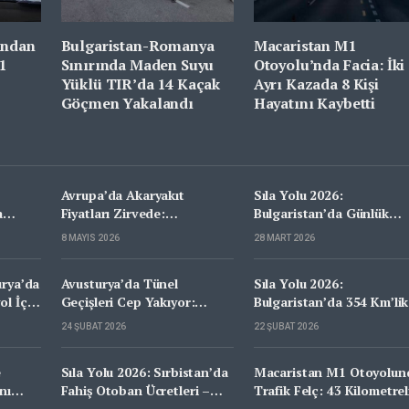
ından
Bulgaristan-Romanya
Macaristan M1
1
Sınırında Maden Suyu
Otoyolu’nda Facia: İki
Yüklü TIR’da 14 Kaçak
Ayrı Kazada 8 Kişi
Göçmen Yakalandı
Hayatını Kaybetti
Avrupa’da Akaryakıt
Sıla Yolu 2026:
a
Fiyatları Zirvede:
Bulgaristan’da Günlük
Danimarka İlk Sırada,
Vignette 4,10 Euro
8 MAYIS 2026
28 MART 2026
Hollanda ve Almanya’da
Fiyatlar 2 Euro’yu Aştı
urya’da
Avusturya’da Tünel
Sıla Yolu 2026:
ol İçin
Geçişleri Cep Yakıyor:
Bulgaristan’da 354 Km’lik
ti
Ücretler 7 ile 15 Euro
Otoban İçin 4,10 Euro
24 ŞUBAT 2026
22 ŞUBAT 2026
Arasında Değişecek
Vinyet Ücreti Ödeniyor
e
Sıla Yolu 2026: Sırbistan’da
Macaristan M1 Otoyolun
nı
Fahiş Otoban Ücretleri –
Trafik Felç: 43 Kilometrel
ıyor
Gidiş Dönüş 5.300 Dinar –
Yol Çalışması Sürücüleri