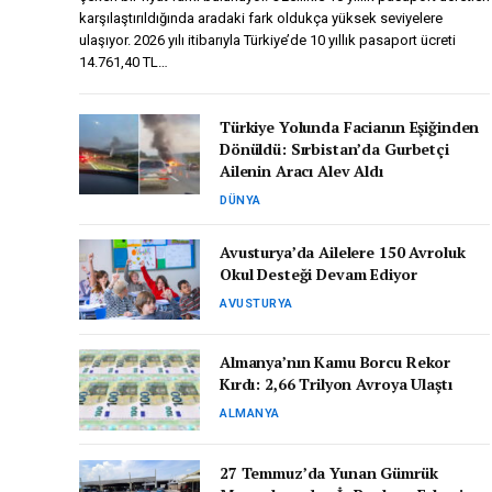
karşılaştırıldığında aradaki fark oldukça yüksek seviyelere
ulaşıyor. 2026 yılı itibarıyla Türkiye’de 10 yıllık pasaport ücreti
14.761,40 TL…
Türkiye Yolunda Facianın Eşiğinden
Dönüldü: Sırbistan’da Gurbetçi
Ailenin Aracı Alev Aldı
DÜNYA
Avusturya’da Ailelere 150 Avroluk
Okul Desteği Devam Ediyor
AVUSTURYA
Almanya’nın Kamu Borcu Rekor
Kırdı: 2,66 Trilyon Avroya Ulaştı
ALMANYA
27 Temmuz’da Yunan Gümrük