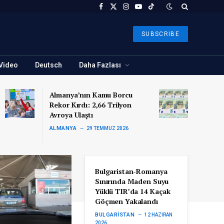
Facebook
X
Instagram
YouTube
TikTok
(Twitter)
SUBSCRIBE
Video
Deutsch
Daha Fazlası
Almanya’nın Kamu Borcu
Rekor Kırdı: 2,66 Trilyon
Avroya Ulaştı
ALMANYA
29 TEMMUZ 2026
Bulgaristan-Romanya
Sınırında Maden Suyu
Yüklü TIR’da 14 Kaçak
Göçmen Yakalandı
BULGARISTAN
12 HAZIRAN
2026