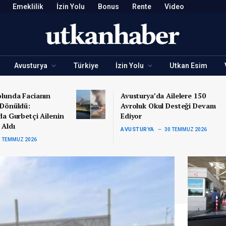
Emeklilik
İzin Yolu
Bonus
Rente
Video
Avusturya
Türkiye
İzin Yolu
Utkan Esim
olunda Facianın
Avusturya’da Ailelere 150
 Dönüldü:
Avroluk Okul Desteği Devam
da Gurbetçi Ailenin
Ediyor
 Aldı
AVUSTURYA
30 TEMMUZ 2026
0 TEMMUZ 2026