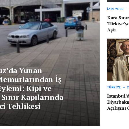
İZIN YOLU
Kara Sını
Türkiye’ye
Aştı
z’da Yunan
emurlarından İş
ylemi: Kipi ve
TÜRKIYE
2
 Sınır Kapılarında
İstanbul’
Diyarbakır
ci Tehlikesi
Açılışını 