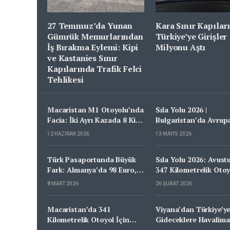
27 Temmuz’da Yunan
Kara Sınır Kapılar
Gümrük Memurlarından
Türkiye’ye Girişler 
İş Bırakma Eylemi: Kipi
Milyonu Aştı
ve Kastanies Sınır
Kapılarında Trafik Felci
Tehlikesi
Macaristan M1 Otoyolu’nda
Sıla Yolu 2026 |
Facia: İki Ayrı Kazada 8 Kişi
Bulgaristan’da Avrup
Hayatını Kaybetti
Yönünde Alman Polis
12 HAZIRAN 2026
13 MAYIS 2026
Araçları Dikkat Çekti!
Türk Pasaportunda Büyük
Sıla Yolu 2026: Avust
Fark: Almanya’da 98 Euro,
347 Kilometrelik Otoy
Türkiye’de 287 Euro
9,60 Euro Vinyet Ücre
8 MART 2026
26 ŞUBAT 2026
Macaristan’da 341
Viyana’dan Türkiye’y
Kilometrelik Otoyol İçin
Gideceklere Havalima
14,50 Euro: 2026 Sıla
Uyarısı: Yoğunluk Art