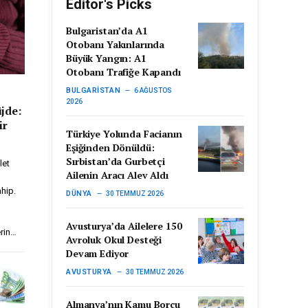
Editor's Picks
Bulgaristan’da A1
Otobanı Yakınlarında
Büyük Yangın: A1
Otobanı Trafiğe Kapandı
BULGARISTAN
6 AĞUSTOS
2026
jde:
ir
Türkiye Yolunda Facianın
Eşiğinden Dönüldü:
Sırbistan’da Gurbetçi
let
Ailenin Aracı Alev Aldı
hip.
DÜNYA
30 TEMMUZ 2026
Avusturya’da Ailelere 150
erin…
Avroluk Okul Desteği
Devam Ediyor
AVUSTURYA
30 TEMMUZ 2026
Almanya’nın Kamu Borcu