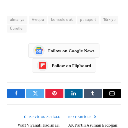
almanya
Avrupa
konsolosluk
pasaport
Türkiye
Ücretler
Follow on Google News
Follow on Flipboard
Facebook
Twitter
Pinterest
LinkedIn
Tumblr
Email
PREVIOUS ARTICLE
NEXT ARTICLE
Waff Viyanalı Kadınları
AK Partili Asuman Erdoğan: