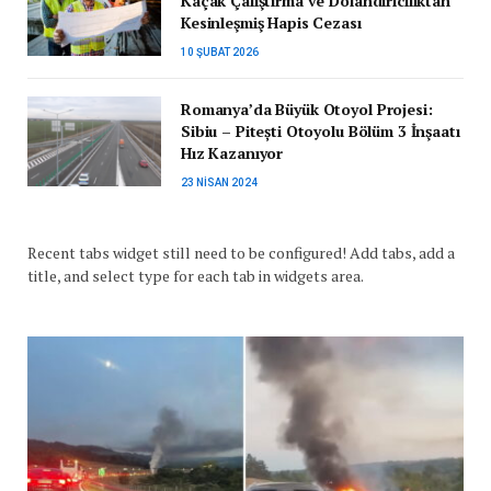
Kaçak Çalıştırma ve Dolandırıcılıktan
Kesinleşmiş Hapis Cezası
10 ŞUBAT 2026
Romanya’da Büyük Otoyol Projesi:
Sibiu – Pitești Otoyolu Bölüm 3 İnşaatı
Hız Kazanıyor
23 NISAN 2024
Recent tabs widget still need to be configured! Add tabs, add a
title, and select type for each tab in widgets area.