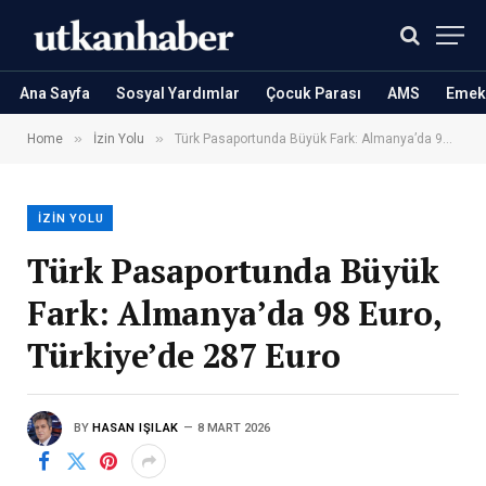
Ana Sayfa
Sosyal Yardımlar
Çocuk Parası
AMS
Emekl
»
»
Home
İzin Yolu
Türk Pasaportunda Büyük Fark: Almanya’da 98 Euro, Türkiye’de 287 Euro
İZIN YOLU
Türk Pasaportunda Büyük
Fark: Almanya’da 98 Euro,
Türkiye’de 287 Euro
BY
HASAN IŞILAK
8 MART 2026