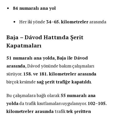
84 numaralı ana yol
Her iki yönde
34–65. kilometreler
arasında
Baja – Dávod Hattında Şerit
Kapatmaları
51 numaralı ana yolda
,
Baja ile Dávod
arasında
, Dávod yönünde bakım çalışmaları
sürüyor.
158. ve 181. kilometreler arasında
birçok kesimde
sağ şerit trafiğe kapatıldı
.
Bu çalışmalara bağlı olarak
55 numaralı ana
yolda
da trafik kısıtlamaları uygulanıyor.
102–105.
kilometreler arasında
trafik
tek şeritten