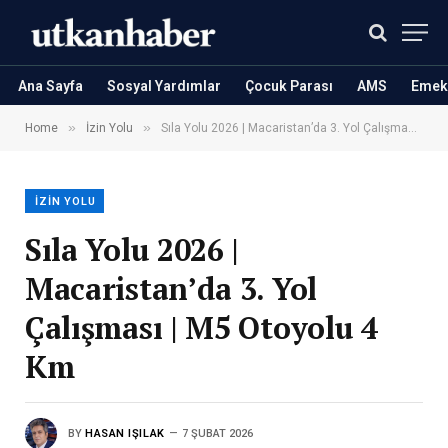
Ana Sayfa
Sosyal Yardımlar
Çocuk Parası
AMS
Emekl
»
»
Home
İzin Yolu
Sıla Yolu 2026 | Macaristan’da 3. Yol Çalışması | M5 Otoyolu 4 Km
İZIN YOLU
Sıla Yolu 2026 |
Macaristan’da 3. Yol
Çalışması | M5 Otoyolu 4
Km
BY
HASAN IŞILAK
7 ŞUBAT 2026