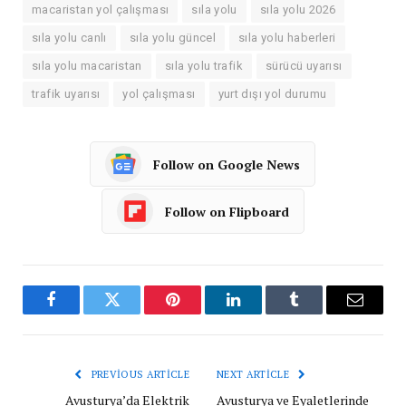
macaristan yol çalışması
sıla yolu
sıla yolu 2026
sıla yolu canlı
sıla yolu güncel
sıla yolu haberleri
sıla yolu macaristan
sıla yolu trafik
sürücü uyarısı
trafik uyarısı
yol çalışması
yurt dışı yol durumu
Follow on Google News
Follow on Flipboard
Facebook
Twitter
Pinterest
LinkedIn
Tumblr
Email
PREVIOUS ARTICLE
NEXT ARTICLE
Avusturya’da Elektrik
Avusturya ve Eyaletlerinde