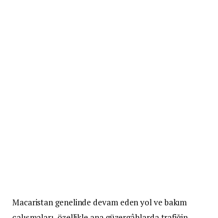
Macaristan genelinde devam eden yol ve bakım
çalışmaları, özellikle ana güzergâhlarda trafiğin