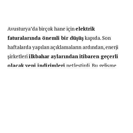
Avusturya’da birçok hane için
elektrik
faturalarında önemli bir düşüş
kapıda. Son
haftalarda yapılan açıklamaların ardından, enerji
şirketleri
ilkbahar aylarından itibaren geçerli
olacak yeni indirimleri
netleştirdi. Bu gelişme,
yüksek enflasyonun ve artan yaşam maliyetlerinin
hissedildiği bir dönemde vatandaşlara nefes
aldıracak.
Kira, gıda ve enerji giderleri hâlâ yüksek
seyrederken, özellikle elektrik fiyatlarında
yaşanacak düşüşün
hane bütçelerine doğrudan