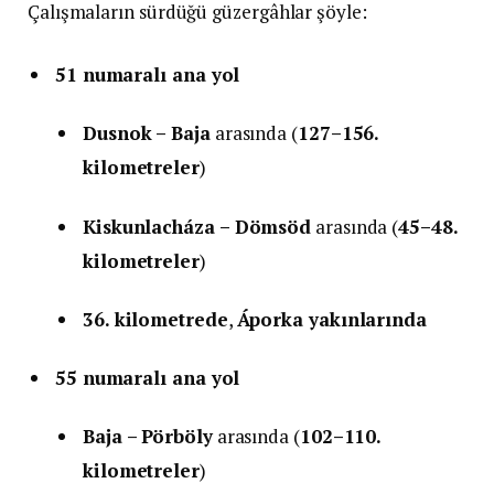
Çalışmaların sürdüğü güzergâhlar şöyle:
51 numaralı ana yol
Dusnok – Baja
arasında (
127–156.
kilometreler
)
Kiskunlacháza – Dömsöd
arasında (
45–48.
kilometreler
)
36. kilometrede
,
Áporka yakınlarında
55 numaralı ana yol
Baja – Pörböly
arasında (
102–110.
kilometreler
)