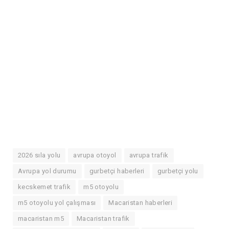
2026 sıla yolu
avrupa otoyol
avrupa trafik
Avrupa yol durumu
gurbetçi haberleri
gurbetçi yolu
kecskemet trafik
m5 otoyolu
m5 otoyolu yol çalışması
Macaristan haberleri
macaristan m5
Macaristan trafik