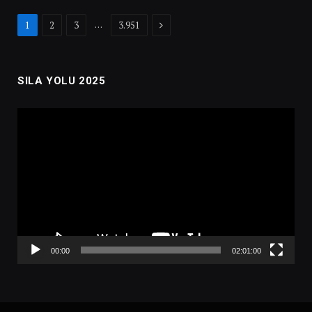
Next
…
1
2
3
3.951
SILA YOLU 2025
Video
oynatıcı
00:00
02:01:00