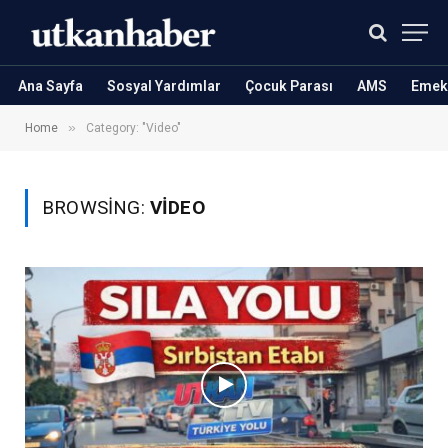
Ana Sayfa
Sosyal Yardımlar
Çocuk Parası
AMS
Emekl
»
Home
Category: "Video"
BROWSING:
VIDEO