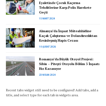
Eyaletinde Çocuk Kaçırma
Tehditlerine Karşı Polis Harekete
Geçti
15 MART 2024
Almanya’da İnşaat Müteahhidine
Kaçak Çalıştırma ve Dolandırıcılıktan
Kesinleşmiş Hapis Cezası
10 ŞUBAT 2026
Romanya’da Büyük Otoyol Projesi:
Sibiu – Pitești Otoyolu Bölüm 3 İnşaatı
Hız Kazanıyor
23 NISAN 2024
Recent tabs widget still need to be configured! Add tabs, add a
title, and select type for each tab in widgets area.