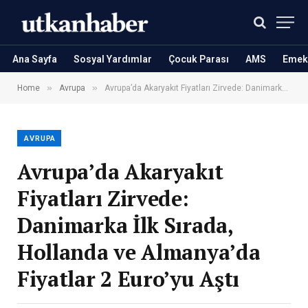
Ana Sayfa
Sosyal Yardımlar
Çocuk Parası
AMS
Emekl
»
»
Home
Avrupa
Avrupa’da Akaryakıt Fiyatları Zirvede: Danimarka İlk Sırada, Hollanda ve Almanya’da Fiyatlar 2 Euro’yu Aştı
AVRUPA
Avrupa’da Akaryakıt
Fiyatları Zirvede:
Danimarka İlk Sırada,
Hollanda ve Almanya’da
Fiyatlar 2 Euro’yu Aştı