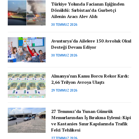
Türkiye Yolunda Facianın Eşiğinden
Dönüldü: Sırbistan’da Gurbetçi
Ailenin Aracı Alev Aldı
30 TEMMUZ 2026
Avusturya’da Ailelere 150 Avroluk Okul
Desteği Devam Ediyor
30 TEMMUZ 2026
Almanya’nın Kamu Borcu Rekor Kırdı:
2,66 Trilyon Avroya Ulaştı
29 TEMMUZ 2026
27 Temmuz’da Yunan Gümrük
Memurlarından İş Bırakma Eylemi: Kipi
ve Kastanies Sınır Kapılarında Trafik
Felci Tehlikesi
27 TEMMUZ 2026