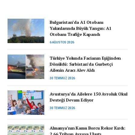
Bulgaristan’da A1 Otobanı
Yakınlarında Büyük Yangın: A1
Otobanı Trafiğe Kapandı
6 AĞUSTOS 2026
Türkiye Yolunda Facianın Eşiğinden
Dönüldü: Sırbistan’da Gurbetçi
Ailenin Aracı Alev Aldı
30 TEMMUZ 2026
Avusturya’da Ailelere 150 Avroluk Okul
Desteği Devam Ediyor
30 TEMMUZ 2026
Almanya’nın Kamu Borcu Rekor Kırdı:
2,66 Trilyon Avroya Ulaştı