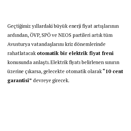
Geçtiğimiz yıllardaki büyük enerji fiyat artışlarının
ardından, ÖVP, SPÖ ve NEOS partileri artık tüm
Avusturya vatandaşlarını kriz dönemlerinde
rahatlatacak
otomatik bir elektrik fiyat freni
konusunda anlaştı. Elektrik fiyatı belirlenen sınırın
üzerine çıkarsa, gelecekte otomatik olarak
“10 cent
garantisi”
devreye girecek.
Hükümet, son yıllardaki enerji krizlerinden ders
çıkarıyor: Yeni elektrik fiyat freni
bu yaz yürürlüğe
girecek
. Salı akşamı hükümet içinde bu konuda
anlaşmaya varıldı. Sistemin temelini, kriz