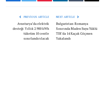
Facebook
Twitter
Pinterest
LinkedIn
Tumblr
Email
PREVIOUS ARTICLE
NEXT ARTICLE
Avusturya’da elektrik
Bulgaristan-Romanya
desteği: Yıllık 2.900 kWh
Sınırında Maden Suyu Yüklü
tüketim 10 centle
TIR’da 14 Kaçak Göçmen
sınırlandırılacak
Yakalandı