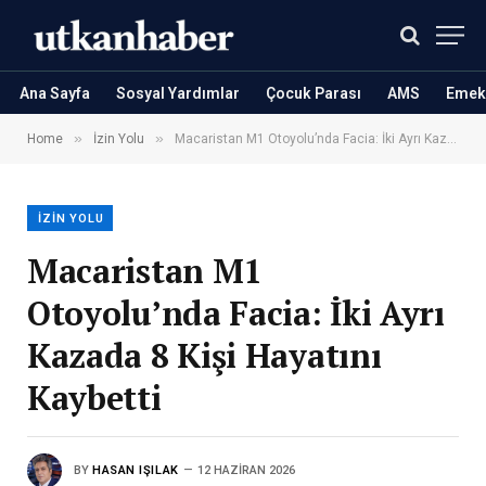
Ana Sayfa
Sosyal Yardımlar
Çocuk Parası
AMS
Emekl
»
»
Home
İzin Yolu
Macaristan M1 Otoyolu’nda Facia: İki Ayrı Kazada 8 Kişi Hayatını Kaybetti
İZIN YOLU
Macaristan M1
Otoyolu’nda Facia: İki Ayrı
Kazada 8 Kişi Hayatını
Kaybetti
BY
HASAN IŞILAK
12 HAZIRAN 2026