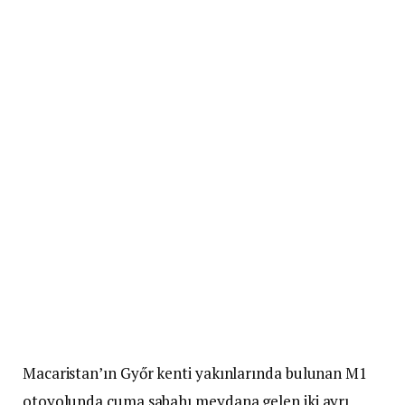
Macaristan’ın Győr kenti yakınlarında bulunan M1
otoyolunda cuma sabahı meydana gelen iki ayrı