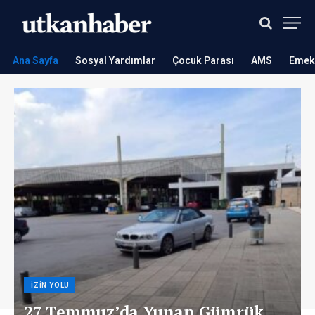
Ana Sayfa
Sosyal Yardımlar
Çocuk Parası
AMS
Emekl
İZIN YOLU
27 Temmuz’da Yunan Gümrük