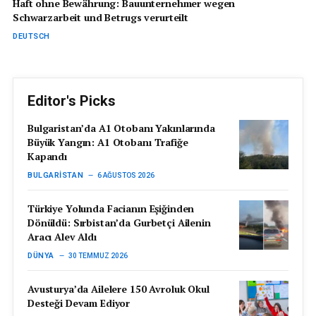
Haft ohne Bewährung: Bauunternehmer wegen
Schwarzarbeit und Betrugs verurteilt
DEUTSCH
Editor's Picks
Bulgaristan’da A1 Otobanı Yakınlarında
Büyük Yangın: A1 Otobanı Trafiğe
Kapandı
BULGARISTAN
6 AĞUSTOS 2026
Türkiye Yolunda Facianın Eşiğinden
Dönüldü: Sırbistan’da Gurbetçi Ailenin
Aracı Alev Aldı
DÜNYA
30 TEMMUZ 2026
Avusturya’da Ailelere 150 Avroluk Okul
Desteği Devam Ediyor