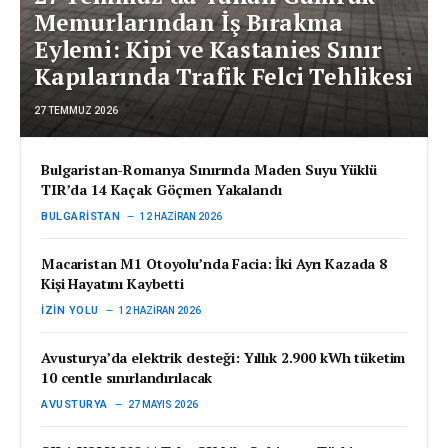
Memurlarından İş Bırakma
Eylemi: Kipi ve Kastanies Sınır
Kapılarında Trafik Felci Tehlikesi
27 TEMMUZ 2026
Bulgaristan-Romanya Sınırında Maden Suyu Yüklü
TIR’da 14 Kaçak Göçmen Yakalandı
BULGARISTAN
12 HAZIRAN 2026
Macaristan M1 Otoyolu’nda Facia: İki Ayrı Kazada 8
Kişi Hayatını Kaybetti
İZIN YOLU
12 HAZIRAN 2026
Avusturya’da elektrik desteği: Yıllık 2.900 kWh tüketim
10 centle sınırlandırılacak
AVUSTURYA
27 MAYIS 2026