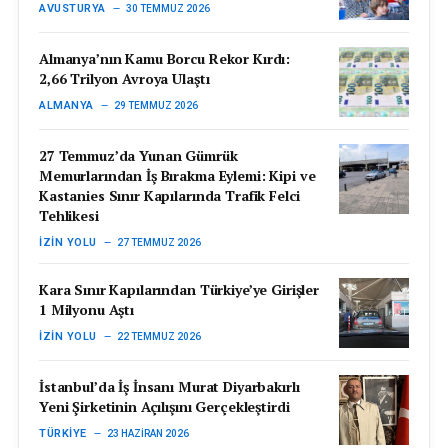
AVUSTURYA
30 TEMMUZ 2026
Almanya’nın Kamu Borcu Rekor Kırdı:
2,66 Trilyon Avroya Ulaştı
ALMANYA
29 TEMMUZ 2026
27 Temmuz’da Yunan Gümrük
Memurlarından İş Bırakma Eylemi: Kipi ve
Kastanies Sınır Kapılarında Trafik Felci
Tehlikesi
İZIN YOLU
27 TEMMUZ 2026
Kara Sınır Kapılarından Türkiye’ye Girişler
1 Milyonu Aştı
İZIN YOLU
22 TEMMUZ 2026
İstanbul’da İş İnsanı Murat Diyarbakırlı
Yeni Şirketinin Açılışını Gerçekleştirdi
TÜRKIYE
23 HAZIRAN 2026