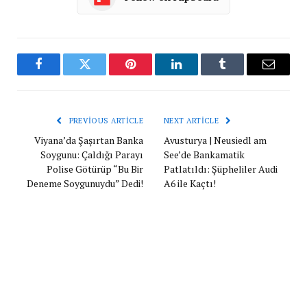
Facebook
Twitter
Pinterest
LinkedIn
Tumblr
Email
PREVIOUS ARTICLE
NEXT ARTICLE
Viyana’da Şaşırtan Banka
Avusturya | Neusiedl am
Soygunu: Çaldığı Parayı
See’de Bankamatik
Polise Götürüp “Bu Bir
Patlatıldı: Şüpheliler Audi
Deneme Soygunuydu” Dedi!
A6 ile Kaçtı!