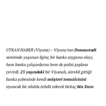
UTKAN HABER (Viyana) – Viyana’nın
Donaustadt
semtinde yaşanan ilginç bir banka soygunu olayı,
hem banka çalışanlarını hem de polisi şaşkına
çevirdi.
23 yaşındaki
bir Viyanalı, sürekli gittiği
banka şubesinde kendi
müşteri temsilcisini
oyuncak bir silahla tehdit ederek birkaç
bin Euro
çaldı. Ancak olayın en ilginç kısmı, soyguncunun
parayı çaldıktan hemen sonra en yakın
polis