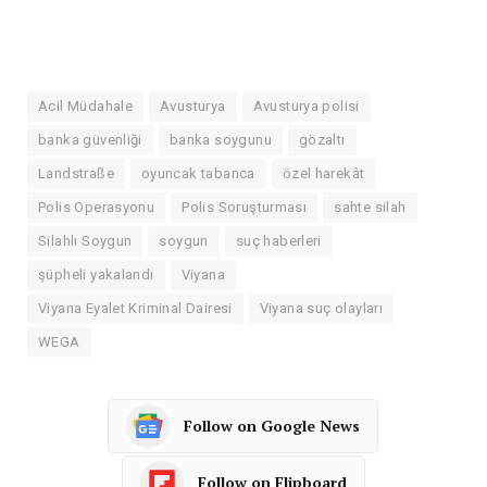
Acil Müdahale
Avusturya
Avusturya polisi
banka güvenliği
banka soygunu
gözaltı
Landstraße
oyuncak tabanca
özel harekât
Polis Operasyonu
Polis Soruşturması
sahte silah
Silahlı Soygun
soygun
suç haberleri
şüpheli yakalandı
Viyana
Viyana Eyalet Kriminal Dairesi
Viyana suç olayları
WEGA
Follow on Google News
Follow on Flipboard