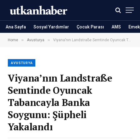
Ana Sayfa
Sosyal Yardımlar
Çocuk Parası
AMS
Emekl
»
»
Home
Avusturya
Viyana’nın Landstraße Semtinde Oyuncak Tabancayla Banka Soygunu: Şüpheli Yakalandı
AVUSTURYA
Viyana’nın Landstraße
Semtinde Oyuncak
Tabancayla Banka
Soygunu: Şüpheli
Yakalandı