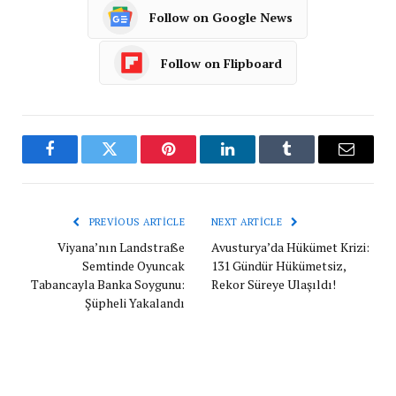
Follow on Google News
Follow on Flipboard
Facebook
Twitter
Pinterest
LinkedIn
Tumblr
Email
PREVIOUS ARTICLE
NEXT ARTICLE
Viyana’nın Landstraße
Avusturya’da Hükümet Krizi:
Semtinde Oyuncak
131 Gündür Hükümetsiz,
Tabancayla Banka Soygunu:
Rekor Süreye Ulaşıldı!
Şüpheli Yakalandı