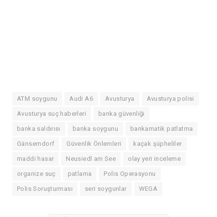
ATM soygunu
Audi A6
Avusturya
Avusturya polisi
Avusturya suç haberleri
banka güvenliği
banka saldırısı
banka soygunu
bankamatik patlatma
Gänserndorf
Güvenlik Önlemleri
kaçak şüpheliler
maddi hasar
Neusiedl am See
olay yeri inceleme
organize suç
patlama
Polis Operasyonu
Polis Soruşturması
seri soygunlar
WEGA