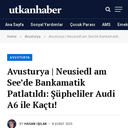
Ana Sayfa
Sosyal Yardımlar
Çocuk Parası
AMS
Emekl
»
»
Home
Avusturya
Avusturya | Neusiedl am See’de Bankamatik Patlatıldı: Şüpheliler Audi A6 ile Kaçtı!
AVUSTURYA
Avusturya | Neusiedl am
See’de Bankamatik
Patlatıldı: Şüpheliler Audi
A6 ile Kaçtı!
BY
HASAN IŞILAK
8 ŞUBAT 2025