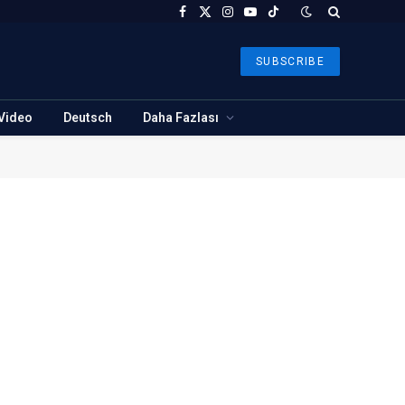
Facebook
X
Instagram
YouTube
TikTok
(Twitter)
SUBSCRIBE
Video
Deutsch
Daha Fazlası