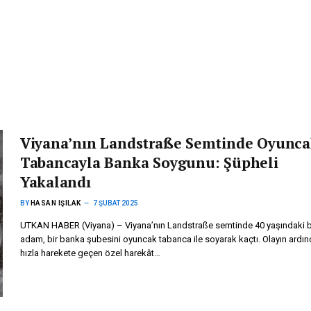
Viyana’nın Landstraße Semtinde Oyunc
Tabancayla Banka Soygunu: Şüpheli
Yakalandı
BY
HASAN IŞILAK
7 ŞUBAT 2025
UTKAN HABER (Viyana) – Viyana’nın Landstraße semtinde 40 yaşındaki b
adam, bir banka şubesini oyuncak tabanca ile soyarak kaçtı. Olayın ardı
hızla harekete geçen özel harekât…