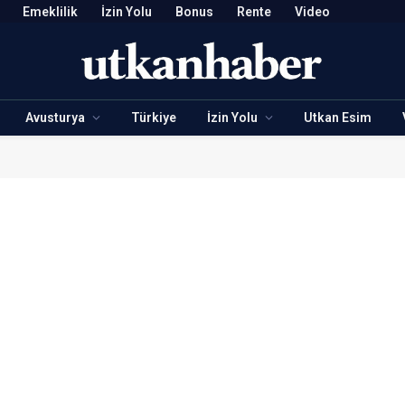
Emeklilik
İzin Yolu
Bonus
Rente
Video
Avusturya
Türkiye
İzin Yolu
Utkan Esim