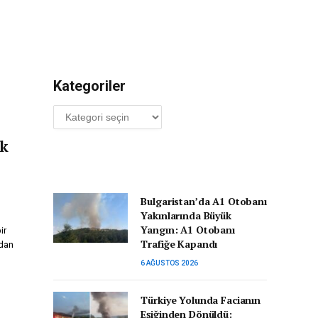
Kategoriler
Kategoriler
ak
Bulgaristan’da A1 Otobanı
Yakınlarında Büyük
Yangın: A1 Otobanı
ir
Trafiğe Kapandı
ndan
6 AĞUSTOS 2026
Türkiye Yolunda Facianın
Eşiğinden Dönüldü: