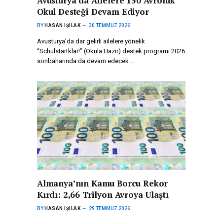
Avusturya’da Ailelere 150 Avroluk
Okul Desteği Devam Ediyor
BY
HASAN IŞILAK
30 TEMMUZ 2026
Avusturya’da dar gelirli ailelere yönelik
“Schulstartklar!” (Okula Hazır) destek programı 2026
sonbaharında da devam edecek.…
Almanya’nın Kamu Borcu Rekor
Kırdı: 2,66 Trilyon Avroya Ulaştı
BY
HASAN IŞILAK
29 TEMMUZ 2026