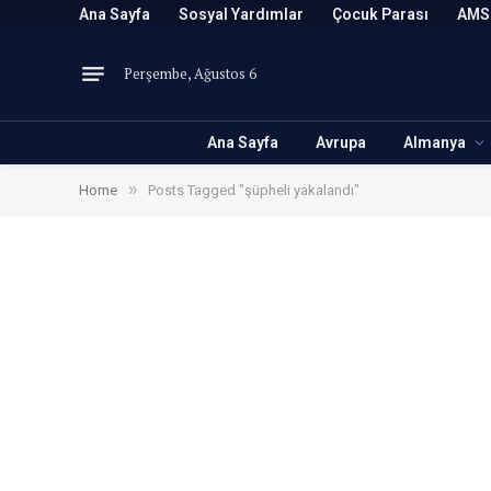
Ana Sayfa
Sosyal Yardımlar
Çocuk Parası
AMS
Perşembe, Ağustos 6
Ana Sayfa
Avrupa
Almanya
»
Home
Posts Tagged "şüpheli yakalandı"