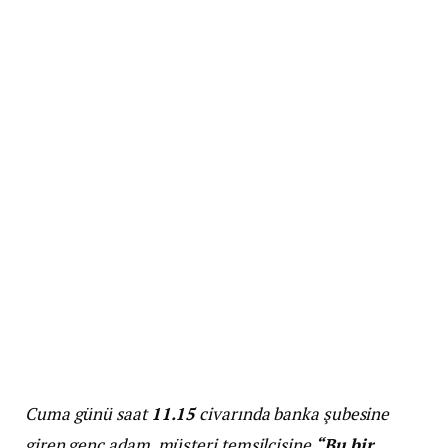
Cuma günü saat
11.15
civarında banka şubesine
giren genç adam, müşteri temsilcisine
“Bu bir