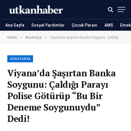
Ana Sayfa
Sosyal Yardımlar
Çocuk Parası
AMS
Emekl
»
»
Home
Avusturya
Viyana’da Şaşırtan Banka Soygunu: Çaldığı Parayı Polise Götürüp “Bu Bir Deneme Soygunuydu” Dedi!
AVUSTURYA
Viyana’da Şaşırtan Banka
Soygunu: Çaldığı Parayı
Polise Götürüp “Bu Bir
Deneme Soygunuydu”
Dedi!