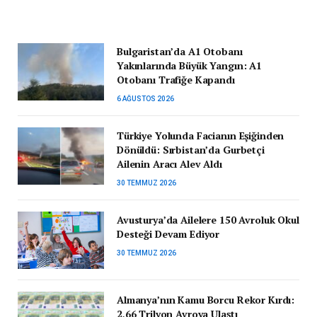
Bulgaristan’da A1 Otobanı
Yakınlarında Büyük Yangın: A1
Otobanı Trafiğe Kapandı
6 AĞUSTOS 2026
Türkiye Yolunda Facianın Eşiğinden
Dönüldü: Sırbistan’da Gurbetçi
Ailenin Aracı Alev Aldı
30 TEMMUZ 2026
Avusturya’da Ailelere 150 Avroluk Okul
Desteği Devam Ediyor
30 TEMMUZ 2026
Almanya’nın Kamu Borcu Rekor Kırdı:
2,66 Trilyon Avroya Ulaştı