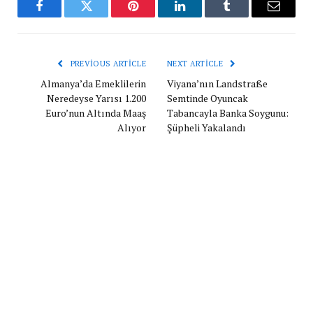
Facebook
Twitter
Pinterest
LinkedIn
Tumblr
Email
PREVIOUS ARTICLE
NEXT ARTICLE
Almanya’da Emeklilerin
Viyana’nın Landstraße
Neredeyse Yarısı 1.200
Semtinde Oyuncak
Euro’nun Altında Maaş
Tabancayla Banka Soygunu:
Alıyor
Şüpheli Yakalandı