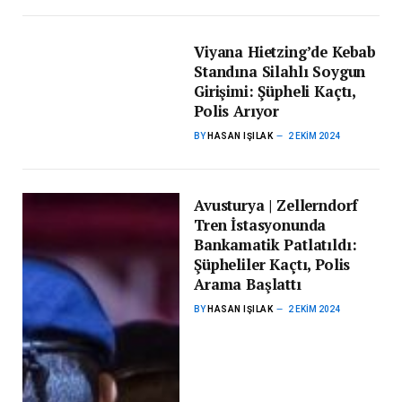
Viyana Hietzing’de Kebab
Standına Silahlı Soygun
Girişimi: Şüpheli Kaçtı,
Polis Arıyor
BY
HASAN IŞILAK
2 EKIM 2024
Avusturya | Zellerndorf
Tren İstasyonunda
Bankamatik Patlatıldı:
Şüpheliler Kaçtı, Polis
Arama Başlattı
BY
HASAN IŞILAK
2 EKIM 2024