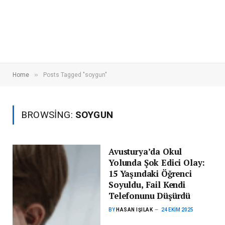
»
Home
Posts Tagged "soygun"
BROWSING:
SOYGUN
Avusturya’da Okul
Yolunda Şok Edici Olay:
15 Yaşındaki Öğrenci
Soyuldu, Fail Kendi
Telefonunu Düşürdü
BY
HASAN IŞILAK
24 EKIM 2025