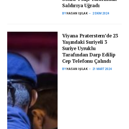
Saldırıya Uğradı
BY
HASAN IŞILAK
2 EKIM 2024
Viyana Praterstern’de 23
Yaşındaki Suriyeli 3
Suriye Uyruklu
Tarafından Darp Edilip
Cep Telefonu Çalındı
BY
HASAN IŞILAK
21 MART 2024