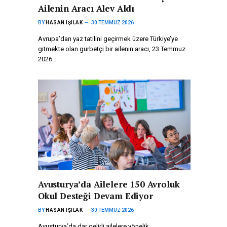
Ailenin Aracı Alev Aldı
BY
HASAN IŞILAK
30 TEMMUZ 2026
Avrupa’dan yaz tatilini geçirmek üzere Türkiye’ye
gitmekte olan gurbetçi bir ailenin aracı, 23 Temmuz
2026…
Avusturya’da Ailelere 150 Avroluk
Okul Desteği Devam Ediyor
BY
HASAN IŞILAK
30 TEMMUZ 2026
Avusturya’da dar gelirli ailelere yönelik