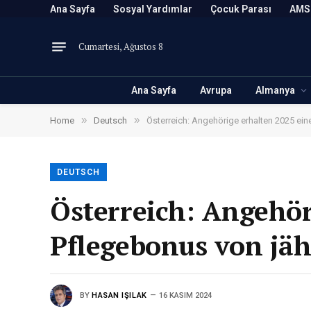
Ana Sayfa
Sosyal Yardımlar
Çocuk Parası
AMS
Cumartesi, Ağustos 8
Ana Sayfa
Avrupa
Almanya
»
»
Home
Deutsch
Österreich: Angehörige erhalten 2025 ein
DEUTSCH
Österreich: Angehör
Pflegebonus von jäh
BY
HASAN IŞILAK
16 KASIM 2024