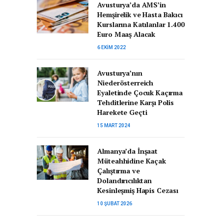
Avusturya’da AMS’in
Hemşirelik ve Hasta Bakıcı
Kurslarına Katılanlar 1.400
Euro Maaş Alacak
6 EKIM 2022
Avusturya’nın
Niederösterreich
Eyaletinde Çocuk Kaçırma
Tehditlerine Karşı Polis
Harekete Geçti
15 MART 2024
Almanya’da İnşaat
Müteahhidine Kaçak
Çalıştırma ve
Dolandırıcılıktan
Kesinleşmiş Hapis Cezası
10 ŞUBAT 2026