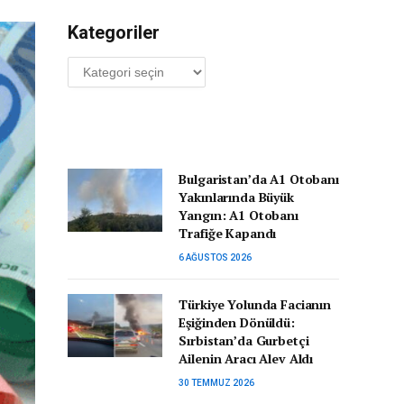
Kategoriler
Kategoriler
Bulgaristan’da A1 Otobanı
Yakınlarında Büyük
Yangın: A1 Otobanı
Trafiğe Kapandı
6 AĞUSTOS 2026
Türkiye Yolunda Facianın
Eşiğinden Dönüldü:
Sırbistan’da Gurbetçi
Ailenin Aracı Alev Aldı
30 TEMMUZ 2026