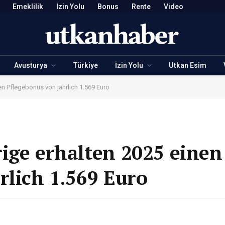
Emeklilik
İzin Yolu
Bonus
Rente
Video
Avusturya
Türkiye
İzin Yolu
Utkan Esim
en Pflegebonus von jährlich 1.569 Euro
ige erhalten 2025 einen
rlich 1.569 Euro