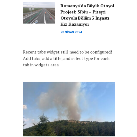
Romanya’da Büyük Otoyol
Projesi: Sibiu – Pitești
Otoyolu Bölüm 3 İnşaatı
Hız Kazanıyor
23 NISAN 2024
Recent tabs widget still need to be configured!
Add tabs, add a title, and select type for each
tab in widgets area.