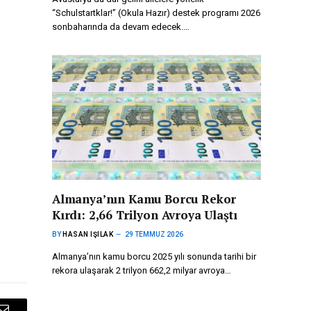
“Schulstartklar!” (Okula Hazır) destek programı 2026
sonbaharında da devam edecek.…
Almanya’nın Kamu Borcu Rekor
Kırdı: 2,66 Trilyon Avroya Ulaştı
BY
HASAN IŞILAK
29 TEMMUZ 2026
Almanya’nın kamu borcu 2025 yılı sonunda tarihi bir
rekora ulaşarak 2 trilyon 662,2 milyar avroya…