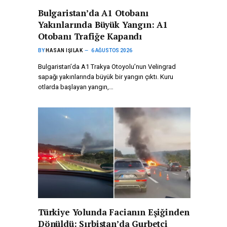
Bulgaristan’da A1 Otobanı
Yakınlarında Büyük Yangın: A1
Otobanı Trafiğe Kapandı
BY
HASAN IŞILAK
6 AĞUSTOS 2026
Bulgaristan’da A1 Trakya Otoyolu’nun Velingrad
sapağı yakınlarında büyük bir yangın çıktı. Kuru
otlarda başlayan yangın,…
Türkiye Yolunda Facianın Eşiğinden
Dönüldü: Sırbistan’da Gurbetçi