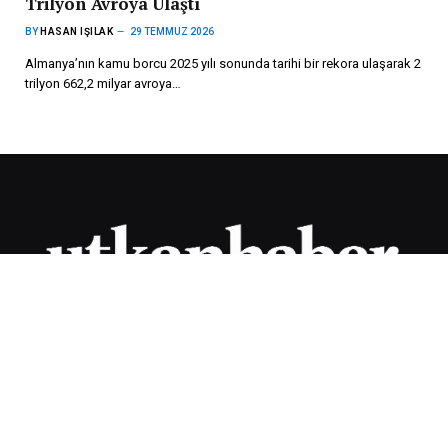
Trilyon Avroya Ulaştı
BY
HASAN IŞILAK
29 TEMMUZ 2026
Almanya’nın kamu borcu 2025 yılı sonunda tarihi bir rekora ulaşarak 2
trilyon 662,2 milyar avroya…
„Die aktuellsten Nachrichten aus Deutschland und Österreich!
Wir informieren Sie stets über Verkehrsbedingungen in Europa,
soziale Leistungen, Renten- und Finanznachrichten.“
SON HABERLER