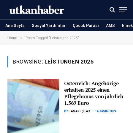
Ana Sayfa
Sosyal Yardımlar
Çocuk Parası
AMS
Emekl
»
Home
Posts Tagged "Leistungen 2025"
BROWSING:
LEISTUNGEN 2025
Österreich: Angehörige
erhalten 2025 einen
Pflegebonus von jährlich
1.569 Euro
BY
HASAN IŞILAK
16 KASIM 2024