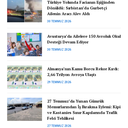
Türkiye Yolunda Facianın Eşiğinden
Dönüldü: Sırbistan’da Gurbetçi
Ailenin Aracı Alev Aldı
30 TEMMUZ 2026
Avusturya’da Ailelere 150 Avroluk Okul
Desteği Devam Ediyor
30 TEMMUZ 2026
Almanya’nın Kamu Borcu Rekor Kırdı:
2,66 Trilyon Avroya Ulaştı
29 TEMMUZ 2026
27 Temmuz’da Yunan Gümrük
Memurlarından İş Bırakma Eylemi: Kipi
ve Kastanies Sınır Kapılarında Trafik
Felci Tehlikesi
27 TEMMUZ 2026