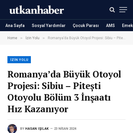
Ana Sayfa
Sosyal Yardımlar
Çocuk Parası
AMS
Emekl
»
»
Home
İzin Yolu
Romanya’da Büyük Otoyol Projesi: Sibiu – Pitești Otoyolu Bölüm 3 İnşaatı Hız Kazanıyor
İZIN YOLU
Romanya’da Büyük Otoyol
Projesi: Sibiu – Pitești
Otoyolu Bölüm 3 İnşaatı
Hız Kazanıyor
BY
HASAN IŞILAK
23 NISAN 2024