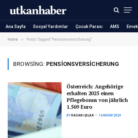
Ana Sayfa
Sosyal Yardımlar
Çocuk Parası
AMS
Emekl
»
Home
Posts Tagged "Pensionsversicherung"
BROWSING:
PENSIONSVERSICHERUNG
Österreich: Angehörige
erhalten 2025 einen
Pflegebonus von jährlich
1.569 Euro
BY
HASAN IŞILAK
16 KASIM 2024