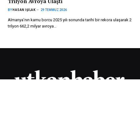
Trilyon Avroya Ulaştı
BY
HASAN IŞILAK
29 TEMMUZ 2026
Almanya’nın kamu borcu 2025 yılı sonunda tarihi bir rekora ulaşarak 2
trilyon 662,2 milyar avroya…
„Die aktuellsten Nachrichten aus Deutschland und Österreich!
Wir informieren Sie stets über Verkehrsbedingungen in Europa,
soziale Leistungen, Renten- und Finanznachrichten.“
SON HABERLER