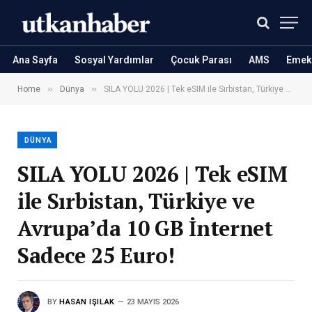
Ana Sayfa
Sosyal Yardımlar
Çocuk Parası
AMS
Emekl
»
»
Home
Dünya
SILA YOLU 2026 | Tek eSIM ile Sırbistan, Türkiye ve Avrupa’da 10 GB İnternet Sadece 25 Euro!
DÜNYA
SILA YOLU 2026 | Tek eSIM
ile Sırbistan, Türkiye ve
Avrupa’da 10 GB İnternet
Sadece 25 Euro!
BY
HASAN IŞILAK
23 MAYIS 2026