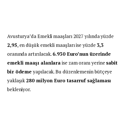
Avusturya’da Emekli maaşları 2027 yılında yüzde
2,95
, en düşük emekli maaşları ise yüzde
3,3
oranında artırılacak.
6.930 Euro’nun üzerinde
emekli maaşı alanlara
ise zam oranı yerine
sabit
bir ödeme
yapılacak. Bu düzenlemenin bütçeye
yaklaşık
280 milyon Euro tasarruf sağlaması
bekleniyor.
Çarşamba günü Başbakanlıkta,
2027 yılı emekli
maaşı düzenlemesi
yeniden görüşüldü. Toplantıya
Başbakan Christian Stocker (ÖVP), Başbakan