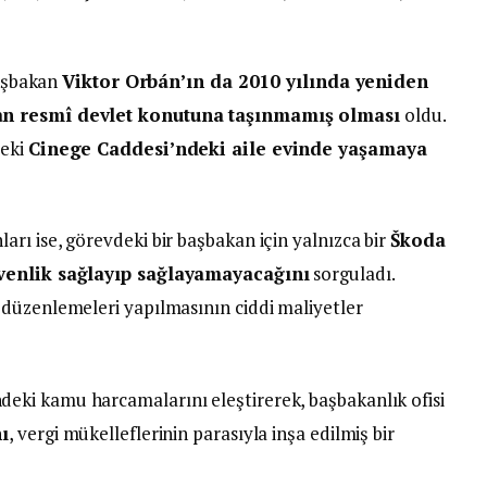
Başbakan
Viktor Orbán’ın da 2010 yılında yeniden
man resmî devlet konutuna taşınmamış olması
oldu.
deki
Cinege Caddesi’ndeki aile evinde yaşamaya
rı ise, görevdeki bir başbakan için yalnızca bir
Škoda
üvenlik sağlayıp sağlayamayacağını
sorguladı.
düzenlemeleri yapılmasının ciddi maliyetler
ki kamu harcamalarını eleştirerek, başbakanlık ofisi
ı
, vergi mükelleflerinin parasıyla inşa edilmiş bir