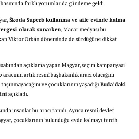
r basınında farklı yorumlar da gündeme geldi.
yar,
Škoda Superb kullanma ve aile evinde kalma
stergesi olarak sunarken
, Macar medyası bu
kan Viktor Orbán döneminde de sürdüğüne dikkat
hesabından açıklama yapan Magyar, seçim kampanyası
b
aracının artık resmî başbakanlık aracı olacağını
a taşınmayacağını ve çocuklarının yaşadığı
Buda’daki
ini
açıkladı.
nda insanlar bu aracı tanıdı. Ayrıca resmî devlet
yar, çocuklarının bulunduğu evde kalmayı tercih