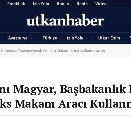
Emeklilik
İzin Yolu
Bonus
Rente
Video
Avusturya
Türkiye
İzin Yolu
Utkan Esim
k Konutuna Taşınmayacak ve Lüks Makam Aracı Kullanmayacak
nı Magyar, Başbakanlık
üks Makam Aracı Kulla