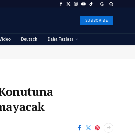
Facebook
X
Instagram
YouTube
TikTok
(Twitter)
SUBSCRIBE
Video
Deutsch
Daha Fazlası
 Konutuna
nmayacak