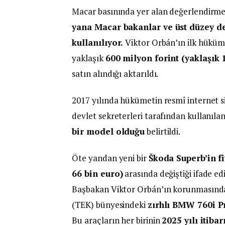
Macar basınında yer alan değerlendirme
yana Macar bakanlar ve üst düzey dev
kullanılıyor.
Viktor Orbán’ın ilk hüküm
yaklaşık
600 milyon forint (yaklaşık 
satın alındığı aktarıldı.
2017 yılında hükümetin resmî internet si
devlet sekreterleri tarafından kullanıla
bir model olduğu
belirtildi.
Öte yandan yeni bir
Škoda Superb’in fi
66 bin euro)
arasında değiştiği ifade ed
Başbakan Viktor Orbán’ın korunmasında
(TEK) bünyesindeki
zırhlı BMW 760i P
Bu araçların her birinin
2025 yılı itiba