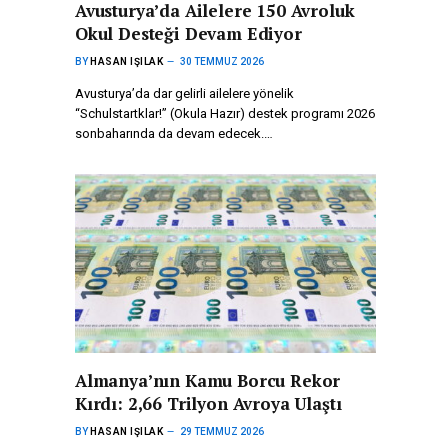
Avusturya’da Ailelere 150 Avroluk
Okul Desteği Devam Ediyor
BY
HASAN IŞILAK
30 TEMMUZ 2026
Avusturya’da dar gelirli ailelere yönelik
“Schulstartklar!” (Okula Hazır) destek programı 2026
sonbaharında da devam edecek.…
Almanya’nın Kamu Borcu Rekor
Kırdı: 2,66 Trilyon Avroya Ulaştı
BY
HASAN IŞILAK
29 TEMMUZ 2026