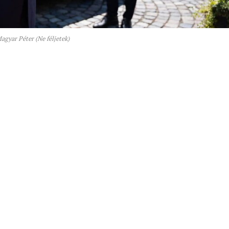
gyar Péter (Ne féljetek)