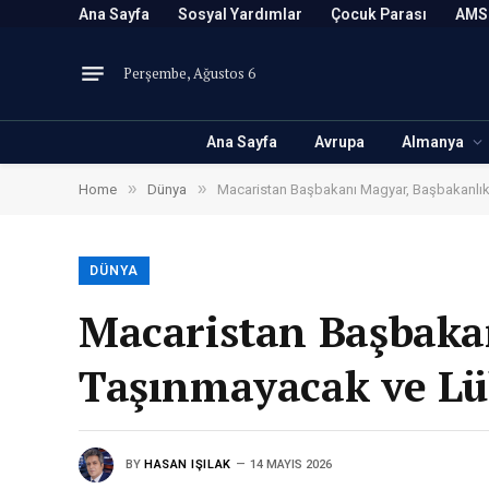
Ana Sayfa
Sosyal Yardımlar
Çocuk Parası
AMS
Perşembe, Ağustos 6
Ana Sayfa
Avrupa
Almanya
»
»
Home
Dünya
Macaristan Başbakanı Magyar, Başbakanlı
DÜNYA
Macaristan Başbaka
Taşınmayacak ve L
BY
HASAN IŞILAK
14 MAYIS 2026