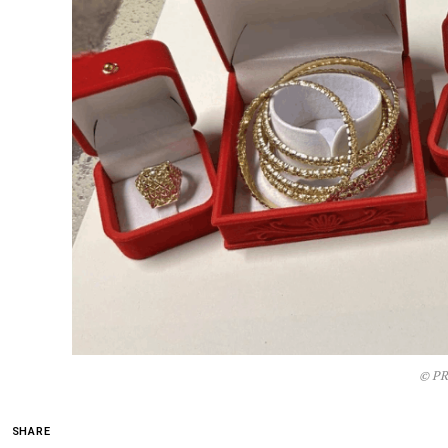
© PR
SHARE