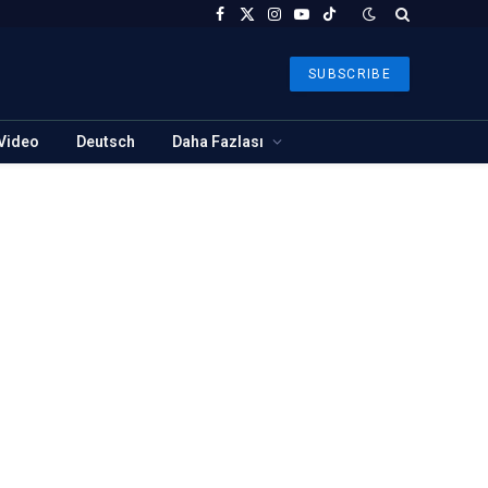
Facebook
X
Instagram
YouTube
TikTok
(Twitter)
SUBSCRIBE
Video
Deutsch
Daha Fazlası