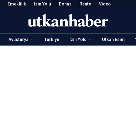
Emeklilik
İzin Yolu
Bonus
Rente
Video
Avusturya
Türkiye
İzin Yolu
Utkan Esim