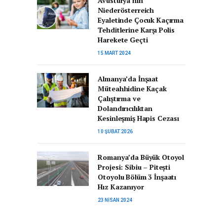
Avusturya’nın
Niederösterreich
Eyaletinde Çocuk Kaçırma
Tehditlerine Karşı Polis
Harekete Geçti
15 MART 2024
Almanya’da İnşaat
Müteahhidine Kaçak
Çalıştırma ve
Dolandırıcılıktan
Kesinleşmiş Hapis Cezası
10 ŞUBAT 2026
Romanya’da Büyük Otoyol
Projesi: Sibiu – Pitești
Otoyolu Bölüm 3 İnşaatı
Hız Kazanıyor
23 NISAN 2024