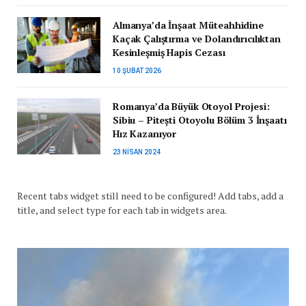
Almanya’da İnşaat Müteahhidine
Kaçak Çalıştırma ve Dolandırıcılıktan
Kesinleşmiş Hapis Cezası
10 ŞUBAT 2026
Romanya’da Büyük Otoyol Projesi:
Sibiu – Pitești Otoyolu Bölüm 3 İnşaatı
Hız Kazanıyor
23 NISAN 2024
Recent tabs widget still need to be configured! Add tabs, add a
title, and select type for each tab in widgets area.