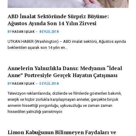
ABD İmalat Sektöründe Sürpriz Büyüme:
Ağustos Ayında Son 14 Yılın Zirvesi
BY
HASAN IŞILAK
8 EYLÜL 2018
UTKAN HABER (Washington) – ABD imalat sektörü, Ağustos ayında
beklentileri aşarak son 14 yılın en…
Annelerin Yalnızlıkla Dansı: Medyanın “İdeal
Anne” Portresiyle Gerçek Hayatın Çatışması
BY
HASAN IŞILAK
5 EYLÜL 2018
Televizyon reklamlarında, dizilerde ve filmlerde gösterilen bakımlı,
enerjik ve hiçbir zorlukla karşılaşmayan anneler, gerçekte birçok
annenin hissettiği yorgunluğu, uykusuzluğu ve zaman zaman
hissedilen yalnızlığı yansıtmıyor.
Limon Kabuğunun Bilinmeyen Faydaları ve