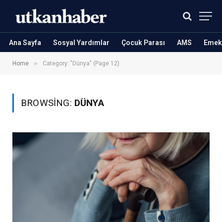
Ana Sayfa
Sosyal Yardımlar
Çocuk Parası
AMS
Emekl
»
Home
Category: "Dünya" (Page 12)
BROWSING:
DÜNYA