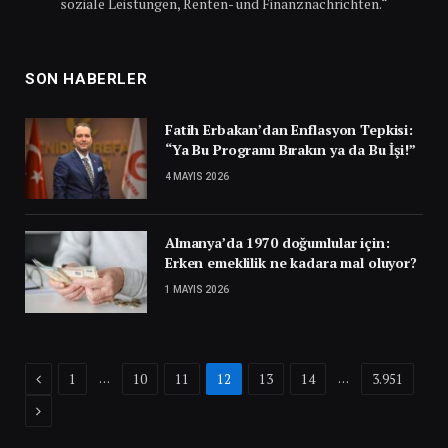
soziale Leistungen, Renten- und Finanznachrichten.“
SON HABERLER
Fatih Erbakan’dan Enflasyon Tepkisi:
“Ya Bu Programı Bırakın ya da Bu İşi!”
4 MAYIS 2026
Almanya’da 1970 doğumlular için:
Erken emeklilik ne kadara mal oluyor?
1 MAYIS 2026
Previous
…
…
1
10
11
12
13
14
3.951
Next