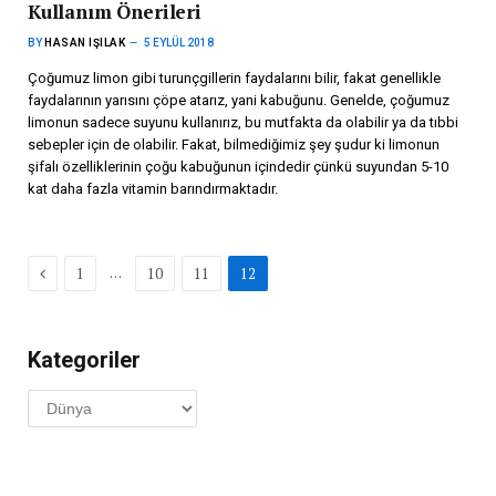
Kullanım Önerileri
BY
HASAN IŞILAK
5 EYLÜL 2018
Çoğumuz limon gibi turunçgillerin faydalarını bilir, fakat genellikle
faydalarının yarısını çöpe atarız, yani kabuğunu. Genelde, çoğumuz
limonun sadece suyunu kullanırız, bu mutfakta da olabilir ya da tıbbi
sebepler için de olabilir. Fakat, bilmediğimiz şey şudur ki limonun
şifalı özelliklerinin çoğu kabuğunun içindedir çünkü suyundan 5-10
kat daha fazla vitamin barındırmaktadır.
Previous
…
1
10
11
12
Kategoriler
Kategoriler