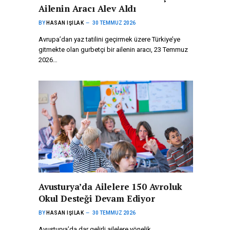
Ailenin Aracı Alev Aldı
BY
HASAN IŞILAK
30 TEMMUZ 2026
Avrupa’dan yaz tatilini geçirmek üzere Türkiye’ye
gitmekte olan gurbetçi bir ailenin aracı, 23 Temmuz
2026…
Avusturya’da Ailelere 150 Avroluk
Okul Desteği Devam Ediyor
BY
HASAN IŞILAK
30 TEMMUZ 2026
Avusturya’da dar gelirli ailelere yönelik