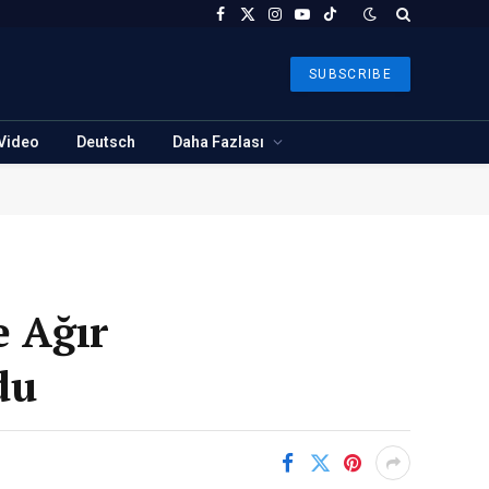
Facebook
X
Instagram
YouTube
TikTok
(Twitter)
SUBSCRIBE
Video
Deutsch
Daha Fazlası
e Ağır
du