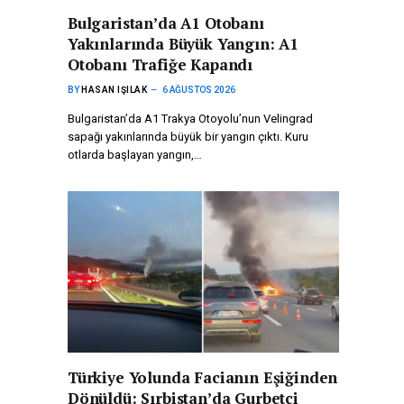
Bulgaristan’da A1 Otobanı
Yakınlarında Büyük Yangın: A1
Otobanı Trafiğe Kapandı
BY
HASAN IŞILAK
6 AĞUSTOS 2026
Bulgaristan’da A1 Trakya Otoyolu’nun Velingrad
sapağı yakınlarında büyük bir yangın çıktı. Kuru
otlarda başlayan yangın,…
Türkiye Yolunda Facianın Eşiğinden
Dönüldü: Sırbistan’da Gurbetçi