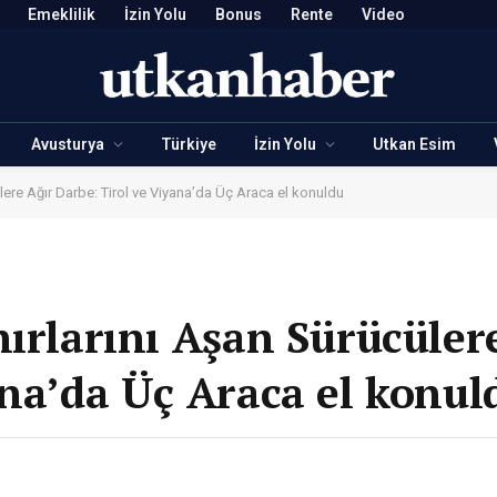
Emeklilik
İzin Yolu
Bonus
Rente
Video
Avusturya
Türkiye
İzin Yolu
Utkan Esim
lere Ağır Darbe: Tirol ve Viyana’da Üç Araca el konuldu
nırlarını Aşan Sürücüler
ana’da Üç Araca el konul