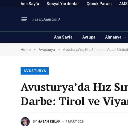
Ana Sayfa
Sosyal Yardımlar
Çocuk Parası
AMS
Pazar, Ağustos 9
Ana Sayfa
Avrupa
Almanya
»
»
Home
Avusturya
Avusturya’da Hız Sınırlarını Aşan Sürücü
AVUSTURYA
Avusturya’da Hız Sı
Darbe: Tirol ve Viy
BY
HASAN IŞILAK
7 MART 2024