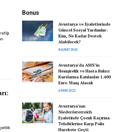
Bonus
Avusturya ve Eyaletlerinde
Güncel Sosyal Yardımlar:
rafiği
Kim, Ne Kadar Destek
en-
Alabilecek?
8 ŞUBAT 2026
Avusturya’da AMS’in
Hemşirelik ve Hasta Bakıcı
Kurslarına Katılanlar 1.400
Euro Maaş Alacak
rı:
6 EKIM 2022
Avusturya’nın
Niederösterreich
Eyaletinde Çocuk Kaçırma
Tehditlerine Karşı Polis
erlilik
Harekete Geçti