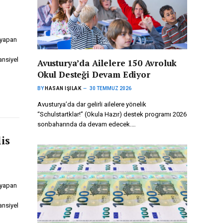
 yapan
ansiyel
Avusturya’da Ailelere 150 Avroluk
Okul Desteği Devam Ediyor
BY
HASAN IŞILAK
30 TEMMUZ 2026
Avusturya’da dar gelirli ailelere yönelik
“Schulstartklar!” (Okula Hazır) destek programı 2026
sonbaharında da devam edecek.…
is
 yapan
ansiyel