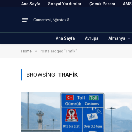
Ana Sayfa
Sosyal Yardımlar
Çocuk Parası
AMS
Cumartesi, Ağustos 8
Ana Sayfa
Avrupa
Almanya
»
Home
Posts Tagged "Trafik"
BROWSING:
TRAFIK