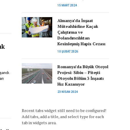
15 MART 2024
Almanya’da İnşaat
Müteahhidine Kaçak
Çalıştırma ve
Dolandırıcılıktan
Kesinleşmiş Hapis Cezası
uk
10 ŞUBAT 2026
Romanya’da Büyük Otoyol
Projesi: Sibiu – Pitești
şandı.
Otoyolu Bölüm 3 İnşaatı
dan
Hız Kazanıyor
23 NISAN 2024
Recent tabs widget still need to be configured!
Add tabs, add a title, and select type for each
tab in widgets area.