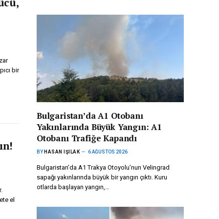
ücü,
zar
ıcı bir
Bulgaristan’da A1 Otobanı
Yakınlarında Büyük Yangın: A1
Otobanı Trafiğe Kapandı
ın!
BY
HASAN IŞILAK
6 AĞUSTOS 2026
Bulgaristan’da A1 Trakya Otoyolu’nun Velingrad
sapağı yakınlarında büyük bir yangın çıktı. Kuru
otlarda başlayan yangın,…
.
ete el