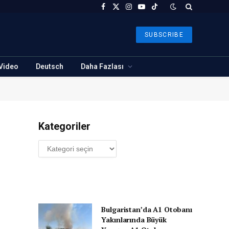
Facebook
X
Instagram
YouTube
TikTok
(Twitter)
SUBSCRIBE
Video
Deutsch
Daha Fazlası
Kategoriler
Kategoriler
Bulgaristan’da A1 Otobanı
Yakınlarında Büyük