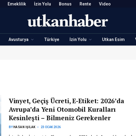
Emeklilik
İzin Yolu
Bonus
Rente
Video
Avusturya
Türkiye
İzin Yolu
Utkan Esim
Vinyet, Geçiş Ücreti, E-Etiket: 2026’da
Avrupa’da Yeni Otomobil Kuralları
Kesinleşti – Bilmeniz Gerekenler
BY
HASAN IŞILAK
23 OCAK 2026