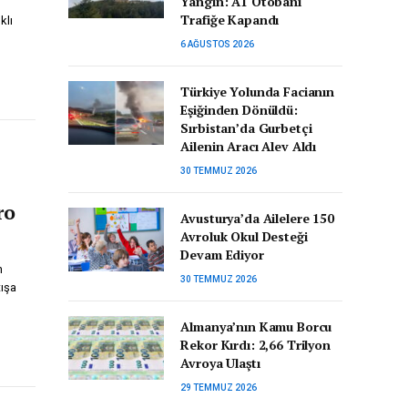
Yangın: A1 Otobanı
Trafiğe Kapandı
klı
6 AĞUSTOS 2026
Türkiye Yolunda Facianın
Eşiğinden Dönüldü:
Sırbistan’da Gurbetçi
Ailenin Aracı Alev Aldı
30 TEMMUZ 2026
ro
Avusturya’da Ailelere 150
Avroluk Okul Desteği
Devam Ediyor
n
30 TEMMUZ 2026
tışa
Almanya’nın Kamu Borcu
Rekor Kırdı: 2,66 Trilyon
Avroya Ulaştı
29 TEMMUZ 2026