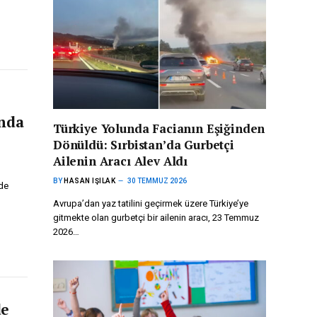
ında
Türkiye Yolunda Facianın Eşiğinden
Dönüldü: Sırbistan’da Gurbetçi
Ailenin Aracı Alev Aldı
BY
HASAN IŞILAK
30 TEMMUZ 2026
ede
Avrupa’dan yaz tatilini geçirmek üzere Türkiye’ye
gitmekte olan gurbetçi bir ailenin aracı, 23 Temmuz
2026…
de