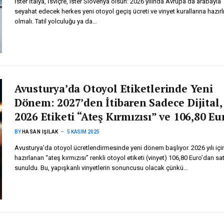
İster İtalya, İsviçre, ister Slovenya olsun: 2026 yılında Avrupa’da arabayla
seyahat edecek herkes yeni otoyol geçiş ücreti ve vinyet kurallarına hazırlı
olmalı. Tatil yolculuğu ya da…
Avusturya’da Otoyol Etiketlerinde Yeni
Dönem: 2027’den İtibaren Sadece Dijital,
2026 Etiketi “Ateş Kırmızısı” ve 106,80 Eu
BY
HASAN IŞILAK
5 KASIM 2025
Avusturya’da otoyol ücretlendirmesinde yeni dönem başlıyor. 2026 yılı içi
hazırlanan “ateş kırmızısı” renkli otoyol etiketi (vinyet) 106,80 Euro’dan sa
sunuldu. Bu, yapışkanlı vinyetlerin sonuncusu olacak çünkü…