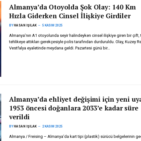
Almanya’da Otoyolda Şok Olay: 140 Km
Hızla Giderken Cinsel İlişkiye Girdiler
BY
HASAN IŞILAK
5 KASIM 2025
Almanya’nın A1 otoyolunda seyir halindeyken cinsel ilişkiye giren bir çift, t
tehlikeye attıkları gerekçesiyle polis tarafından durduruldu. Olay, Kuzey R
Vestfalya eyaletinde meydana geldi. Pazartesi günü bir…
Almanya’da ehliyet değişimi için yeni uya
1953 öncesi doğanlara 2033’e kadar süre
verildi
BY
HASAN IŞILAK
2 KASIM 2025
Almanya / Freising – Almanya’da kart tipi (plastik) sürücü belgelerinin geç