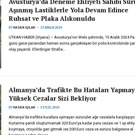
Avusturya’da Deneme Ehliyeti Sahibi Sür
Aşınmış Lastiklerle Yola Devam Edince
Ruhsat ve Plaka Alıkonuldu
BY
HASAN IŞILAK
27 ARALIK 2024
UTKAN HABER (Viyana) – Avusturya’nın Wels şehrinde, 15 Aralık 2024 Pa
günü gece yarısından hemen sonra gerçekleşen bir polis kontrolünde çarp
olay yaşandı. Eferdinger Straße…
Almanya’da Trafikte Bu Hataları Yapmay
Yüksek Cezalar Sizi Bekliyor
BY
HASAN IŞILAK
3 EYLÜL 2024
Almanya’da trafikte kurallara uymayan sürücüler ağır cezalarla karşılaşıyor
Kurtarma şeridi oluşturmamak 320 Euro’ya kadar para cezası ve 1 ay ehliy
koymaya, otoyolda geri gitmek ise 200 Euro ceza ve sürücü belgesine el