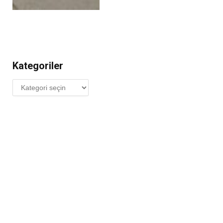
Kategoriler
Kategoriler
Bulgaristan’da A1 Otobanı
Yakınlarında Büyük Yangın: A1
Otobanı Trafiğe Kapandı
6 AĞUSTOS 2026
Türkiye Yolunda Facianın Eşiğinden
Dönüldü: Sırbistan’da Gurbetçi