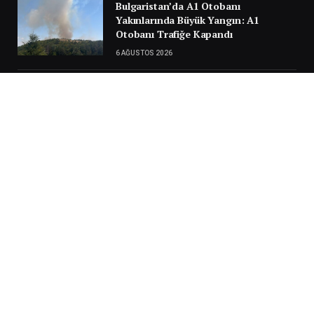
Bulgaristan’da A1 Otobanı
Yakınlarında Büyük Yangın: A1
Otobanı Trafiğe Kapandı
6 AĞUSTOS 2026
Türkiye Yolunda Facianın Eşiğinden
Dönüldü: Sırbistan’da Gurbetçi
Ailenin Aracı Alev Aldı
30 TEMMUZ 2026
Next
…
1
2
3
3.951
SILA YOLU 2025
Video
oynatıcı