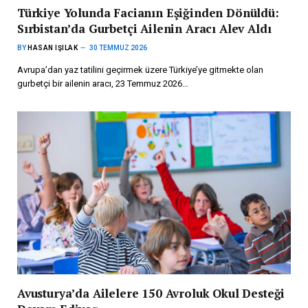
Türkiye Yolunda Facianın Eşiğinden Dönüldü:
Sırbistan’da Gurbetçi Ailenin Aracı Alev Aldı
BY
HASAN IŞILAK
30 TEMMUZ 2026
Avrupa’dan yaz tatilini geçirmek üzere Türkiye’ye gitmekte olan
gurbetçi bir ailenin aracı, 23 Temmuz 2026…
Avusturya’da Ailelere 150 Avroluk Okul Desteği