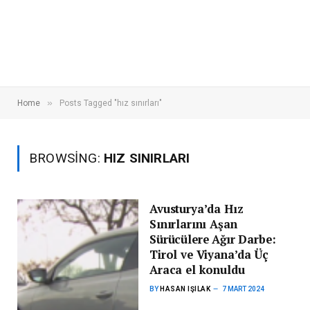
»
Home
Posts Tagged "hız sınırları"
BROWSING:
HIZ SINIRLARI
Avusturya’da Hız
Sınırlarını Aşan
Sürücülere Ağır Darbe:
Tirol ve Viyana’da Üç
Araca el konuldu
BY
HASAN IŞILAK
7 MART 2024