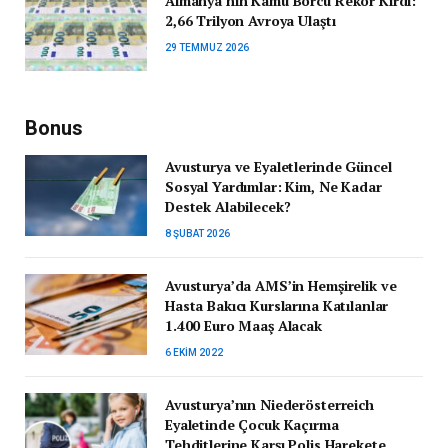
Almanya’nın Kamu Borcu Rekor Kırdı:
2,66 Trilyon Avroya Ulaştı
29 TEMMUZ 2026
Bonus
Avusturya ve Eyaletlerinde Güncel
Sosyal Yardımlar: Kim, Ne Kadar
Destek Alabilecek?
8 ŞUBAT 2026
Avusturya’da AMS’in Hemşirelik ve
Hasta Bakıcı Kurslarına Katılanlar
1.400 Euro Maaş Alacak
6 EKIM 2022
Avusturya’nın Niederösterreich
Eyaletinde Çocuk Kaçırma
Tehditlerine Karşı Polis Harekete