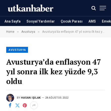
Ana Sayfa
Sosyal Yardımlar
Çocuk Parası
AMS
Emekl
»
»
Home
Avusturya
Avusturya’da enflasyon 47 yıl sonra ilk kez yüzde 9,3 oldu
AVUSTURYA
Avusturya’da enflasyon 47
yıl sonra ilk kez yüzde 9,3
oldu
BY
HASAN IŞILAK
28 AĞUSTOS 2022