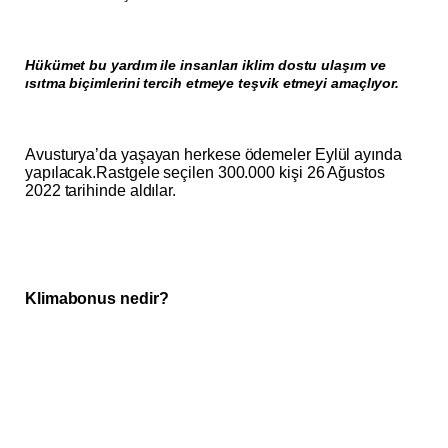
Hükümet bu yardım ile insanları iklim dostu ulaşım ve
ısıtma biçimlerini tercih etmeye teşvik etmeyi amaçlıyor.
Avusturya’da yaşayan herkese ödemeler Eylül ayında
yapılacak.Rastgele seçilen 300.000 kişi 26 Ağustos
2022 tarihinde aldılar.
Klimabonus nedir?
Bir bonus ödemesidir. Avusturya’da yaşayan herkes bu
ikramiyeyi alabilir. Söz konusu para, her şeyden önce
Eylül 2022’de yürürlüğe girecek CO
gelirlerinden elde
2
edilecektir.