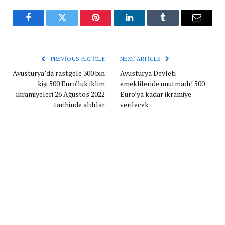
Facebook
Twitter
Pinterest
LinkedIn
Tumblr
Email
PREVIOUS ARTICLE
NEXT ARTICLE
Avusturya’da rastgele 300 bin
Avusturya Devleti
kişi 500 Euro’luk iklim
emeklileride unutmadı! 500
ikramiyeleri 26 Ağustos 2022
Euro’ya kadar ikramiye
tarihinde aldılar
verilecek