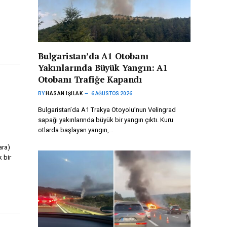
Bulgaristan’da A1 Otobanı
Yakınlarında Büyük Yangın: A1
Otobanı Trafiğe Kapandı
BY
HASAN IŞILAK
6 AĞUSTOS 2026
Bulgaristan’da A1 Trakya Otoyolu’nun Velingrad
sapağı yakınlarında büyük bir yangın çıktı. Kuru
otlarda başlayan yangın,…
ara)
k bir