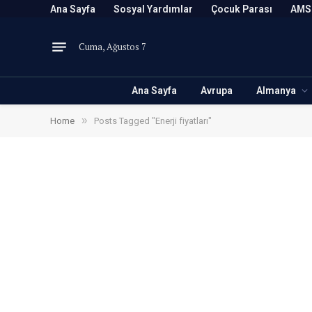
Ana Sayfa
Sosyal Yardımlar
Çocuk Parası
AMS
Cuma, Ağustos 7
Ana Sayfa
Avrupa
Almanya
»
Home
Posts Tagged "Enerji fiyatları"