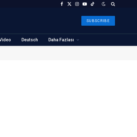
Facebook
X
Instagram
YouTube
TikTok
(Twitter)
SUBSCRIBE
Video
Deutsch
Daha Fazlası