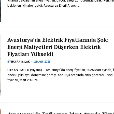
yıllarda dalgalanan enerji fiyatları, birçok aileyi zor durumda bırakırken, ni
beklenen iyi haber geldi. Avusturya Enerji Ajansı,…
Avusturya’da Elektrik Fiyatlarında Şok:
Enerji Maliyetleri Düşerken Elektrik
Fiyatları Yükseldi
BY
HASAN IŞILAK
2 MAYIS 2025
UTKAN HABER (Viyana) – Avusturya’da enerji fiyatları, 2025 Mart ayında, b
önceki yılın aynı dönemine göre yüzde 36,3 oranında artış gösterdi. Evsel 
fiyatları, Mart 2025’te…