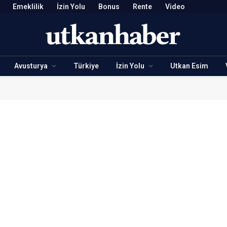
Emeklilik
İzin Yolu
Bonus
Rente
Video
Avusturya
Türkiye
İzin Yolu
Utkan Esim