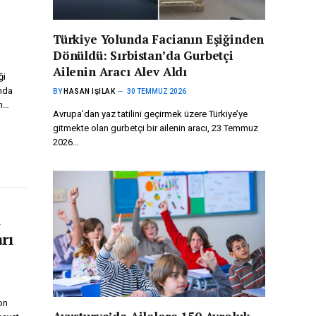
Türkiye Yolunda Facianın Eşiğinden
Dönüldü: Sırbistan’da Gurbetçi
Ailenin Aracı Alev Aldı
ği
nda
BY
HASAN IŞILAK
30 TEMMUZ 2026
en…
Avrupa’dan yaz tatilini geçirmek üzere Türkiye’ye
gitmekte olan gurbetçi bir ailenin aracı, 23 Temmuz
2026…
ı
rı
on