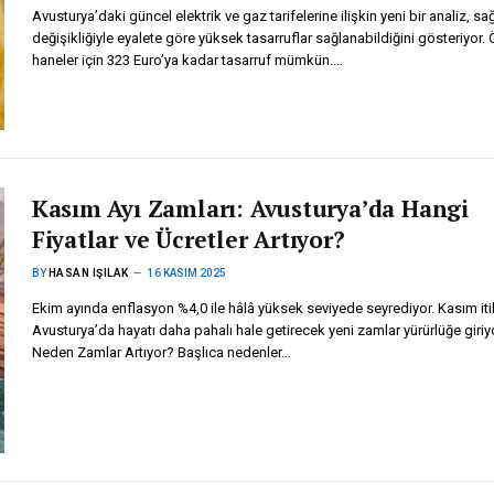
Avusturya’daki güncel elektrik ve gaz tarifelerine ilişkin yeni bir analiz, sağ
değişikliğiyle eyalete göre yüksek tasarruflar sağlanabildiğini gösteriyor. 
haneler için 323 Euro’ya kadar tasarruf mümkün.…
Kasım Ayı Zamları: Avusturya’da Hangi
Fiyatlar ve Ücretler Artıyor?
BY
HASAN IŞILAK
16 KASIM 2025
Ekim ayında enflasyon %4,0 ile hâlâ yüksek seviyede seyrediyor. Kasım iti
Avusturya’da hayatı daha pahalı hale getirecek yeni zamlar yürürlüğe giriyo
Neden Zamlar Artıyor? Başlıca nedenler…