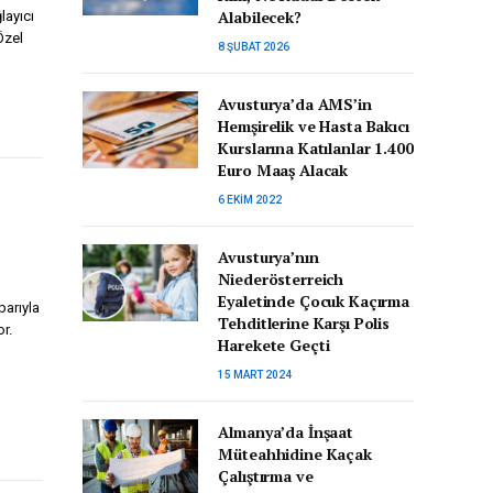
Alabilecek?
layıcı
Özel
8 ŞUBAT 2026
Avusturya’da AMS’in
Hemşirelik ve Hasta Bakıcı
Kurslarına Katılanlar 1.400
Euro Maaş Alacak
6 EKIM 2022
Avusturya’nın
Niederösterreich
Eyaletinde Çocuk Kaçırma
barıyla
Tehditlerine Karşı Polis
r.
Harekete Geçti
15 MART 2024
Almanya’da İnşaat
Müteahhidine Kaçak
Çalıştırma ve