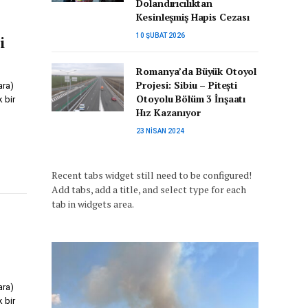
Dolandırıcılıktan
Kesinleşmiş Hapis Cezası
10 ŞUBAT 2026
i
Romanya’da Büyük Otoyol
Projesi: Sibiu – Pitești
ara)
Otoyolu Bölüm 3 İnşaatı
k bir
Hız Kazanıyor
23 NISAN 2024
Recent tabs widget still need to be configured!
Add tabs, add a title, and select type for each
tab in widgets area.
ara)
k bir