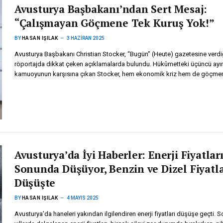
Avusturya Başbakanı’ndan Sert Mesaj:
“Çalışmayan Göçmene Tek Kuruş Yok!”
BY
HASAN IŞILAK
3 HAZIRAN 2025
Avusturya Başbakanı Christian Stocker, “Bugün” (Heute) gazetesine verdi
röportajda dikkat çeken açıklamalarda bulundu. Hükûmetteki üçüncü ayı
kamuoyunun karşısına çıkan Stocker, hem ekonomik kriz hem de göçm
Avusturya’da İyi Haberler: Enerji Fiyatlar
Sonunda Düşüyor, Benzin ve Dizel Fiyatla
Düşüşte
BY
HASAN IŞILAK
4 MAYIS 2025
Avusturya’da haneleri yakından ilgilendiren enerji fiyatları düşüşe geçti. S