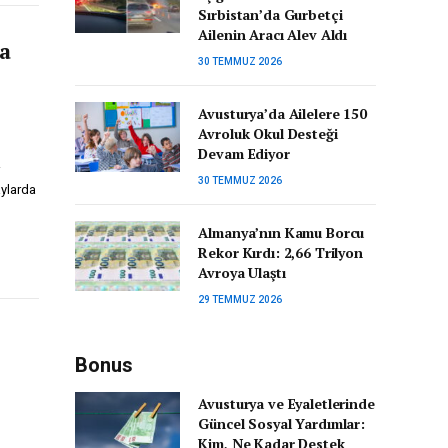
Sırbistan’da Gurbetçi
Ailenin Aracı Alev Aldı
a
30 TEMMUZ 2026
Avusturya’da Ailelere 150
Avroluk Okul Desteği
Devam Ediyor
30 TEMMUZ 2026
aylarda
Almanya’nın Kamu Borcu
Rekor Kırdı: 2,66 Trilyon
Avroya Ulaştı
29 TEMMUZ 2026
Bonus
Avusturya ve Eyaletlerinde
Güncel Sosyal Yardımlar:
Kim, Ne Kadar Destek