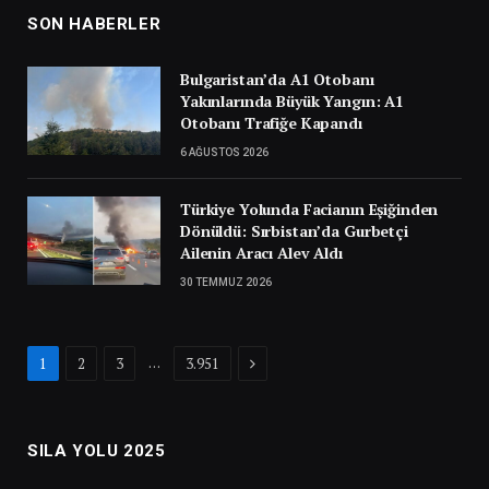
SON HABERLER
Bulgaristan’da A1 Otobanı
Yakınlarında Büyük Yangın: A1
Otobanı Trafiğe Kapandı
6 AĞUSTOS 2026
Türkiye Yolunda Facianın Eşiğinden
Dönüldü: Sırbistan’da Gurbetçi
Ailenin Aracı Alev Aldı
30 TEMMUZ 2026
Next
…
1
2
3
3.951
SILA YOLU 2025