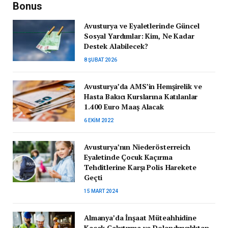
Bonus
Avusturya ve Eyaletlerinde Güncel
Sosyal Yardımlar: Kim, Ne Kadar
Destek Alabilecek?
8 ŞUBAT 2026
Avusturya’da AMS’in Hemşirelik ve
Hasta Bakıcı Kurslarına Katılanlar
1.400 Euro Maaş Alacak
6 EKIM 2022
Avusturya’nın Niederösterreich
Eyaletinde Çocuk Kaçırma
Tehditlerine Karşı Polis Harekete
Geçti
15 MART 2024
Almanya’da İnşaat Müteahhidine
Kaçak Çalıştırma ve Dolandırıcılıktan