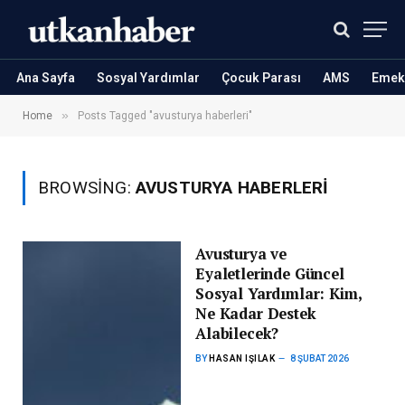
Ana Sayfa
Sosyal Yardımlar
Çocuk Parası
AMS
Emekl
»
Home
Posts Tagged "avusturya haberleri"
BROWSING:
AVUSTURYA HABERLERI
Avusturya ve
Eyaletlerinde Güncel
Sosyal Yardımlar: Kim,
Ne Kadar Destek
Alabilecek?
BY
HASAN IŞILAK
8 ŞUBAT 2026