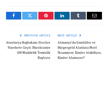
Facebook
Twitter
Pinterest
LinkedIn
Tumblr
Email
PREVIOUS ARTICLE
NEXT ARTICLE
Avusturya Başbakanı Stocker
Almanya’da Emekliler ve
Harekete Geçti: Bürokrasiye
Bürgergeld Alanlara Noel
100 Maddelik Temizlik
İkramiyesi: Kimler Alabiliyor,
Başlıyor
Kimler Alamıyor?