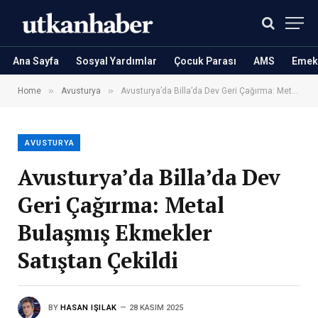
Ana Sayfa
Sosyal Yardımlar
Çocuk Parası
AMS
Emekl
»
»
Home
Avusturya
Avusturya’da Billa’da Dev Geri Çağırma: Metal Bulaşmış Ekmekler Satıştan Çekildi
AVUSTURYA
Avusturya’da Billa’da Dev
Geri Çağırma: Metal
Bulaşmış Ekmekler
Satıştan Çekildi
BY
HASAN IŞILAK
28 KASIM 2025