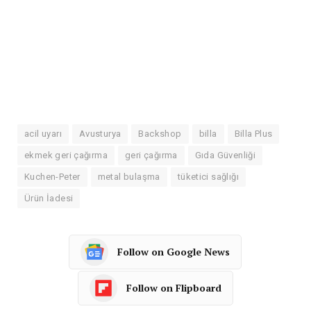
acil uyarı
Avusturya
Backshop
billa
Billa Plus
ekmek geri çağırma
geri çağırma
Gıda Güvenliği
Kuchen-Peter
metal bulaşma
tüketici sağlığı
Ürün İadesi
Follow on Google News
Follow on Flipboard