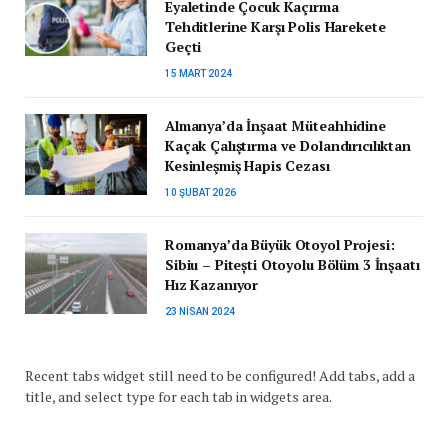
Eyaletinde Çocuk Kaçırma
Tehditlerine Karşı Polis Harekete
Geçti
15 MART 2024
Almanya’da İnşaat Müteahhidine
Kaçak Çalıştırma ve Dolandırıcılıktan
Kesinleşmiş Hapis Cezası
10 ŞUBAT 2026
Romanya’da Büyük Otoyol Projesi:
Sibiu – Pitești Otoyolu Bölüm 3 İnşaatı
Hız Kazanıyor
23 NISAN 2024
Recent tabs widget still need to be configured! Add tabs, add a
title, and select type for each tab in widgets area.