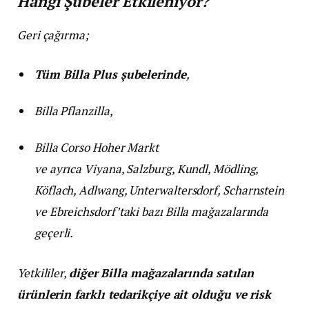
Hangi Şubeler Etkileniyor?
Geri çağırma;
Tüm Billa Plus şubelerinde
,
Billa Pflanzilla,
Billa Corso Hoher Markt
ve ayrıca Viyana, Salzburg, Kundl, Mödling,
Köflach, Adlwang, Unterwaltersdorf, Scharnstein
ve Ebreichsdorf’taki bazı Billa mağazalarında
geçerli.
Yetkililer,
diğer Billa mağazalarında satılan
ürünlerin farklı tedarikçiye ait olduğu ve risk