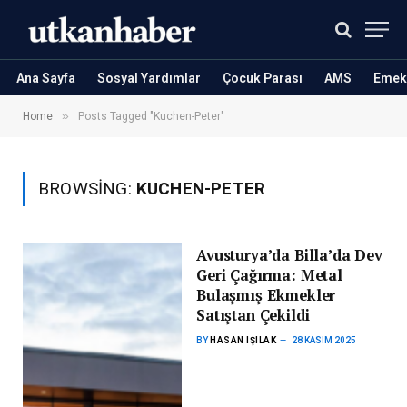
Ana Sayfa
Sosyal Yardımlar
Çocuk Parası
AMS
Emekl
»
Home
Posts Tagged "Kuchen-Peter"
BROWSING:
KUCHEN-PETER
Avusturya’da Billa’da Dev
Geri Çağırma: Metal
Bulaşmış Ekmekler
Satıştan Çekildi
BY
HASAN IŞILAK
28 KASIM 2025