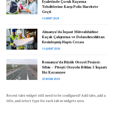
Eyaletinde Çocuk Kaçırma
Tehditlerine Karşı Polis Harekete
Geçti
15 MART 2024
Almanya’da İnşaat Müteahhidine
Kaçak Çalıştırma ve Dolandırıcılıktan
Kesinleşmiş Hapis Cezası
10 ŞUBAT 2026
Romanya’da Büyük Otoyol Projesi:
Sibiu – Pitești Otoyolu Bölüm 3 İnşaatı
Hız Kazanıyor
23 NISAN 2024
Recent tabs widget still need to be configured! Add tabs, add a
title, and select type for each tab in widgets area.