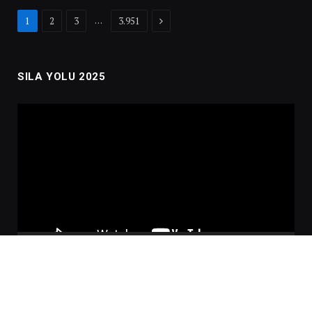
Next
…
1
2
3
3.951
SILA YOLU 2025
Video
oynatıcı
00:00
02:01:00