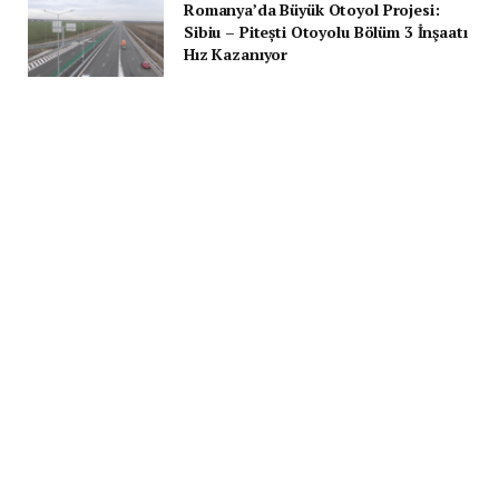
Romanya’da Büyük Otoyol Projesi:
Sibiu – Pitești Otoyolu Bölüm 3 İnşaatı
Hız Kazanıyor
23 NISAN 2024
Recent tabs widget still need to be configured! Add tabs, add a
title, and select type for each tab in widgets area.