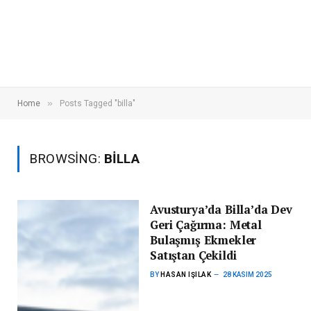
»
Home
Posts Tagged "billa"
BROWSING:
BILLA
Avusturya’da Billa’da Dev
Geri Çağırma: Metal
Bulaşmış Ekmekler
Satıştan Çekildi
BY
HASAN IŞILAK
28 KASIM 2025