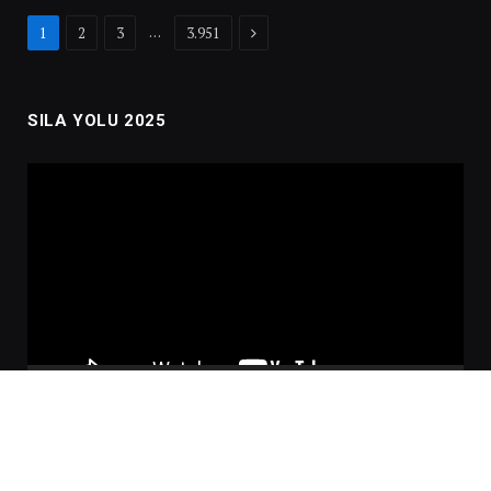
Next
…
1
2
3
3.951
SILA YOLU 2025
Video
oynatıcı
00:00
02:01:00