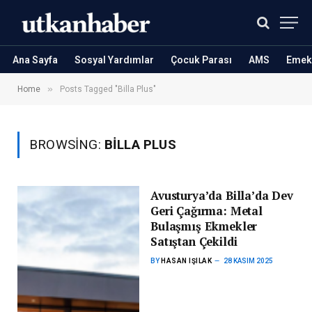
Ana Sayfa
Sosyal Yardımlar
Çocuk Parası
AMS
Emekl
»
Home
Posts Tagged "Billa Plus"
BROWSING:
BILLA PLUS
Avusturya’da Billa’da Dev
Geri Çağırma: Metal
Bulaşmış Ekmekler
Satıştan Çekildi
BY
HASAN IŞILAK
28 KASIM 2025