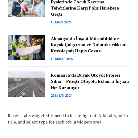
Eyaletinde Çocuk Kaçırma
Tehditlerine Karşı Polis Harekete
Geçti
15 MART 2024
Almanya’da İnşaat Müteahhidine
Kaçak Çalıştırma ve Dolandırıcılıktan
Kesinleşmiş Hapis Cezası
10 ŞUBAT 2026
Romanya’da Büyük Otoyol Projesi:
Sibiu – Pitești Otoyolu Bölüm 3 İnşaatı
Hız Kazanıyor
23 NISAN 2024
Recent tabs widget still need to be configured! Add tabs, add a
title, and select type for each tab in widgets area.