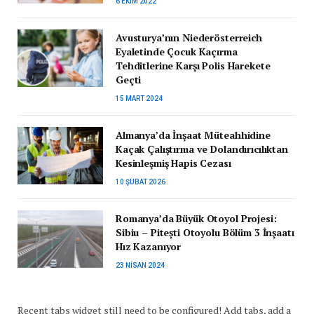
6 EKIM 2022
Avusturya’nın Niederösterreich
Eyaletinde Çocuk Kaçırma
Tehditlerine Karşı Polis Harekete
Geçti
15 MART 2024
Almanya’da İnşaat Müteahhidine
Kaçak Çalıştırma ve Dolandırıcılıktan
Kesinleşmiş Hapis Cezası
10 ŞUBAT 2026
Romanya’da Büyük Otoyol Projesi:
Sibiu – Pitești Otoyolu Bölüm 3 İnşaatı
Hız Kazanıyor
23 NISAN 2024
Recent tabs widget still need to be configured! Add tabs, add a