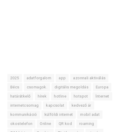
2025
adatforgalom
app
azonnali aktiválás
Bécs
csomagok.
digitális megoldás
Europa
határátkelő
hírek
hotline
hotspot
İnternet
internetcsomag
kapcsolat
kedvező ár
kommunikáció
külföldi internet
mobil adat
okostelefon
Online
QR kod
roaming