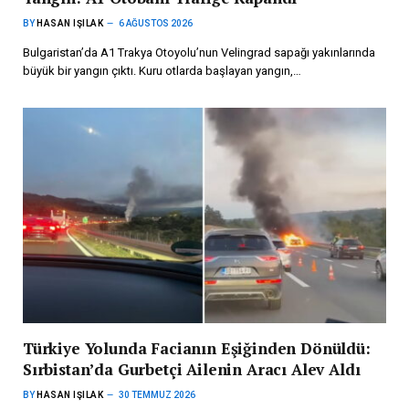
BY
HASAN IŞILAK
6 AĞUSTOS 2026
Bulgaristan’da A1 Trakya Otoyolu’nun Velingrad sapağı yakınlarında
büyük bir yangın çıktı. Kuru otlarda başlayan yangın,…
Türkiye Yolunda Facianın Eşiğinden Dönüldü:
Sırbistan’da Gurbetçi Ailenin Aracı Alev Aldı
BY
HASAN IŞILAK
30 TEMMUZ 2026