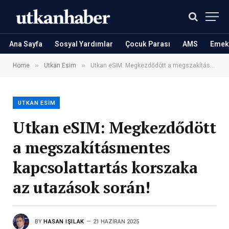
Ana Sayfa
Sosyal Yardımlar
Çocuk Parası
AMS
Emekl
»
»
Home
Utkan Esim
Utkan eSIM: Megkezdődött a megszakításmentes kapcsolattartás korszaka az utazások során!
UTKAN ESIM
Utkan eSIM: Megkezdődött
a megszakításmentes
kapcsolattartás korszaka
az utazások során!
BY
HASAN IŞILAK
21 HAZIRAN 2025