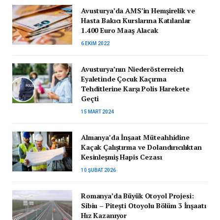
Avusturya’da AMS’in Hemşirelik ve
Hasta Bakıcı Kurslarına Katılanlar
1.400 Euro Maaş Alacak
6 EKIM 2022
Avusturya’nın Niederösterreich
Eyaletinde Çocuk Kaçırma
Tehditlerine Karşı Polis Harekete
Geçti
15 MART 2024
Almanya’da İnşaat Müteahhidine
Kaçak Çalıştırma ve Dolandırıcılıktan
Kesinleşmiş Hapis Cezası
10 ŞUBAT 2026
Romanya’da Büyük Otoyol Projesi:
Sibiu – Pitești Otoyolu Bölüm 3 İnşaatı
Hız Kazanıyor