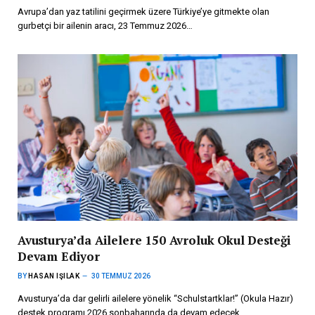
Avrupa’dan yaz tatilini geçirmek üzere Türkiye’ye gitmekte olan
gurbetçi bir ailenin aracı, 23 Temmuz 2026…
Avusturya’da Ailelere 150 Avroluk Okul Desteği
Devam Ediyor
BY
HASAN IŞILAK
30 TEMMUZ 2026
Avusturya’da dar gelirli ailelere yönelik “Schulstartklar!” (Okula Hazır)
destek programı 2026 sonbaharında da devam edecek.…