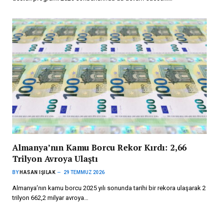
Almanya’nın Kamu Borcu Rekor Kırdı: 2,66
Trilyon Avroya Ulaştı
BY
HASAN IŞILAK
29 TEMMUZ 2026
Almanya’nın kamu borcu 2025 yılı sonunda tarihi bir rekora ulaşarak 2
trilyon 662,2 milyar avroya…