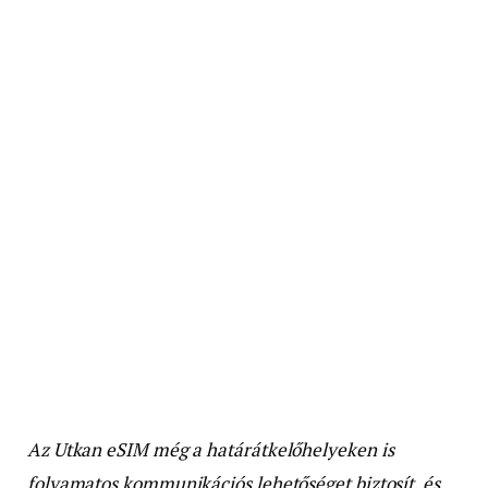
Az Utkan eSIM még a határátkelőhelyeken is
folyamatos kommunikációs lehetőséget biztosít, és