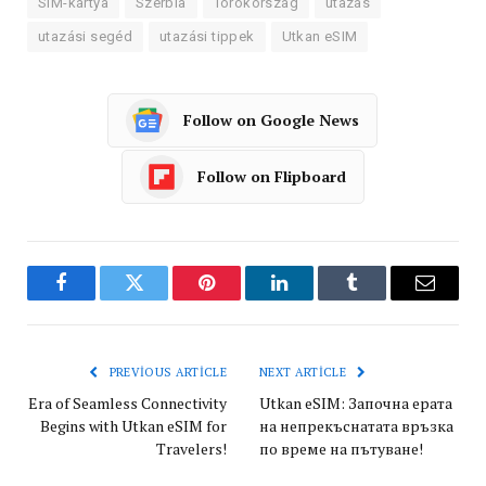
SIM-kártya
Szerbia
Törökország
utazás
utazási segéd
utazási tippek
Utkan eSIM
Follow on Google News
Follow on Flipboard
Facebook
Twitter
Pinterest
LinkedIn
Tumblr
Email
PREVIOUS ARTICLE
NEXT ARTICLE
Era of Seamless Connectivity
Utkan eSIM: Започна ерата
Begins with Utkan eSIM for
на непрекъснатата връзка
Travelers!
по време на пътуване!