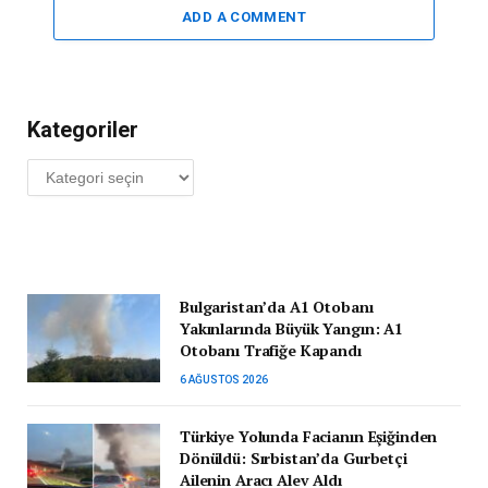
ADD A COMMENT
Kategoriler
Kategoriler
Bulgaristan’da A1 Otobanı
Yakınlarında Büyük Yangın: A1
Otobanı Trafiğe Kapandı
6 AĞUSTOS 2026
Türkiye Yolunda Facianın Eşiğinden
Dönüldü: Sırbistan’da Gurbetçi
Ailenin Aracı Alev Aldı