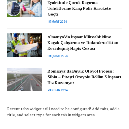
Eyaletinde Çocuk Kaçırma
Tehditlerine Karşı Polis Harekete
Geçti
15 MART 2024
Almanya’da İnşaat Müteahhidine
Kaçak Çalıştırma ve Dolandırıcılıktan
Kesinleşmiş Hapis Cezası
10 ŞUBAT 2026
Romanya’da Büyük Otoyol Projesi:
Sibiu – Pitești Otoyolu Bölüm 3 İnşaatı
Hız Kazanıyor
23 NISAN 2024
Recent tabs widget still need to be configured! Add tabs, add a
title, and select type for each tab in widgets area.