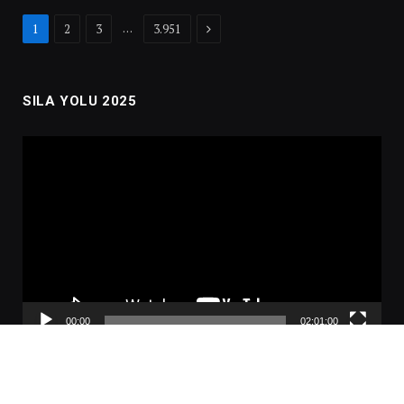
Next
…
1
2
3
3.951
SILA YOLU 2025
Video
oynatıcı
00:00
02:01:00