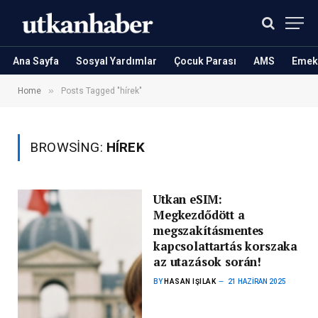
Ana Sayfa
Sosyal Yardımlar
Çocuk Parası
AMS
Emekl
»
Home
Posts Tagged "hírek"
BROWSING:
HÍREK
Utkan eSIM:
Megkezdődött a
megszakításmentes
kapcsolattartás korszaka
az utazások során!
BY
HASAN IŞILAK
21 HAZIRAN 2025