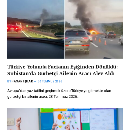
Türkiye Yolunda Facianın Eşiğinden Dönüldü:
Sırbistan’da Gurbetçi Ailenin Aracı Alev Aldı
BY
HASAN IŞILAK
30 TEMMUZ 2026
Avrupa’dan yaz tatilini geçirmek üzere Türkiye’ye gitmekte olan
gurbetçi bir ailenin aracı, 23 Temmuz 2026…