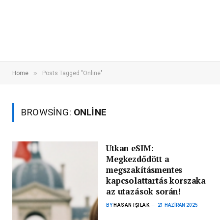
»
Home
Posts Tagged "Online"
BROWSING:
ONLINE
Utkan eSIM:
Megkezdődött a
megszakításmentes
kapcsolattartás korszaka
az utazások során!
BY
HASAN IŞILAK
21 HAZIRAN 2025