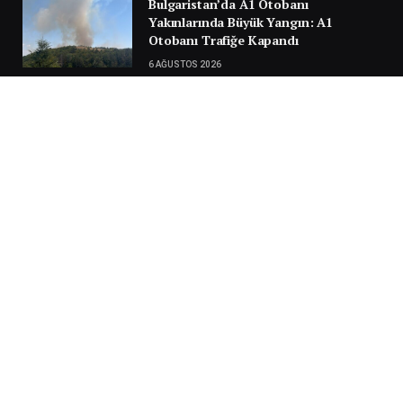
Bulgaristan’da A1 Otobanı
Yakınlarında Büyük Yangın: A1
Otobanı Trafiğe Kapandı
6 AĞUSTOS 2026
Türkiye Yolunda Facianın Eşiğinden
Dönüldü: Sırbistan’da Gurbetçi
Ailenin Aracı Alev Aldı
30 TEMMUZ 2026
Next
…
1
2
3
3.951
SILA YOLU 2025
Video
oynatıcı