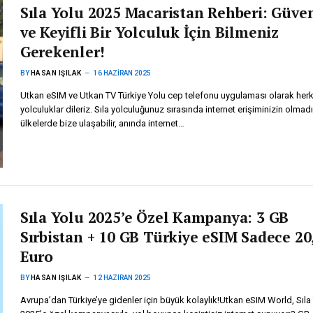
Sıla Yolu 2025 Macaristan Rehberi: Güven
ve Keyifli Bir Yolculuk İçin Bilmeniz
Gerekenler!
BY
HASAN IŞILAK
16 HAZIRAN 2025
Utkan eSIM ve Utkan TV Türkiye Yolu cep telefonu uygulaması olarak herk
yolculuklar dileriz. Sıla yolculuğunuz sırasında internet erişiminizin olmadı
ülkelerde bize ulaşabilir, anında internet…
Sıla Yolu 2025’e Özel Kampanya: 3 GB
Sırbistan + 10 GB Türkiye eSIM Sadece 20
Euro
BY
HASAN IŞILAK
12 HAZIRAN 2025
Avrupa’dan Türkiye’ye gidenler için büyük kolaylık!Utkan eSIM World, Sıla