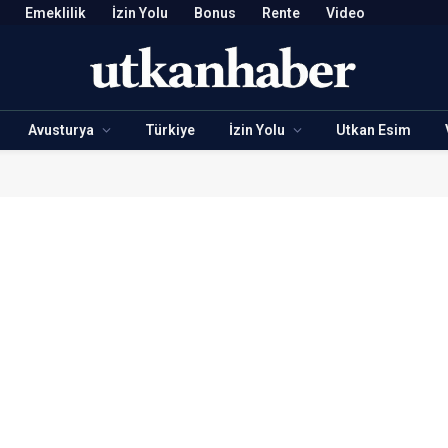
Emeklilik
İzin Yolu
Bonus
Rente
Video
Avusturya
Türkiye
İzin Yolu
Utkan Esim