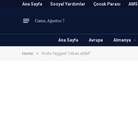
Ana Sayfa
Sosyal Yardımlar
Çocuk Parası
AMS
Cuma, Ağustos 7
Ana Sayfa
Avrupa
Almanya
»
Home
Posts Tagged "Utkan eSIM"