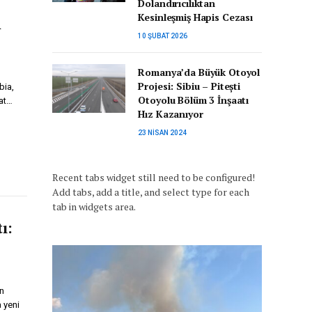
Dolandırıcılıktan
Kesinleşmiş Hapis Cezası
h
10 ŞUBAT 2026
Romanya’da Büyük Otoyol
Projesi: Sibiu – Pitești
bia,
Otoyolu Bölüm 3 İnşaatı
 at…
Hız Kazanıyor
23 NISAN 2024
Recent tabs widget still need to be configured!
Add tabs, add a title, and select type for each
tab in widgets area.
ı:
n
a yeni