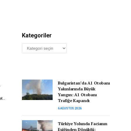
Kategoriler
Kategoriler
Bulgaristan’da A1 Otobanı
r
Yakınlarında Büyük
Yangın: A1 Otobanı
net…
Trafiğe Kapandı
6 AĞUSTOS 2026
Türkiye Yolunda Facianın
Eşiğinden Dönüldü: