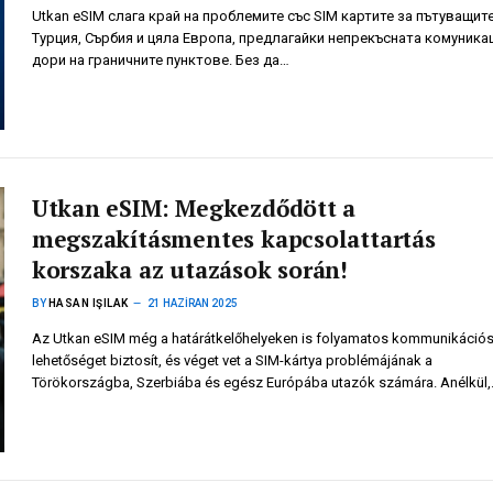
Utkan eSIM слага край на проблемите със SIM картите за пътуващите
Турция, Сърбия и цяла Европа, предлагайки непрекъсната комуника
дори на граничните пунктове. Без да…
Utkan eSIM: Megkezdődött a
megszakításmentes kapcsolattartás
korszaka az utazások során!
BY
HASAN IŞILAK
21 HAZIRAN 2025
Az Utkan eSIM még a határátkelőhelyeken is folyamatos kommunikáció
lehetőséget biztosít, és véget vet a SIM-kártya problémájának a
Törökországba, Szerbiába és egész Európába utazók számára. Anélkül