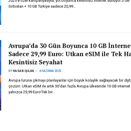
2025’e özel kampanyasıyla, yol boyunca kesintisiz internet sunuyor:3 GB
Sırbistan + 10 GB Türkiye sadece 20,99…
Avrupa’da 30 Gün Boyunca 10 GB İnterne
Sadece 29,99 Euro: Utkan eSIM ile Tek H
Kesintisiz Seyahat
BY
HASAN IŞILAK
4 HAZIRAN 2025
Avrupa turuna çıkmayı planlayanlar için büyük kolaylık sağlayacak bir dijit
çözüm: Utkan eSIM ile artık 30’dan fazla Avrupa ülkesinde 10 GB internet
yalnızca 29,99 Euro!Tek bir…