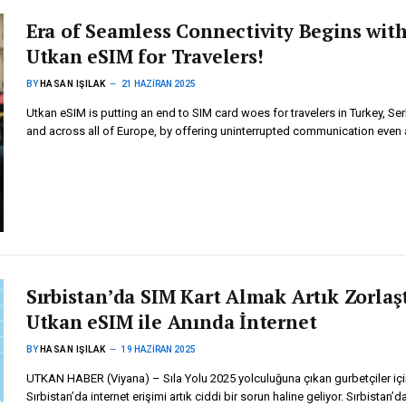
Era of Seamless Connectivity Begins wit
Utkan eSIM for Travelers!
BY
HASAN IŞILAK
21 HAZIRAN 2025
Utkan eSIM is putting an end to SIM card woes for travelers in Turkey, Ser
and across all of Europe, by offering uninterrupted communication even
Sırbistan’da SIM Kart Almak Artık Zorlaşt
Utkan eSIM ile Anında İnternet
BY
HASAN IŞILAK
19 HAZIRAN 2025
UTKAN HABER (Viyana) – Sıla Yolu 2025 yolculuğuna çıkan gurbetçiler içi
Sırbistan’da internet erişimi artık ciddi bir sorun haline geliyor. Sırbistan’d