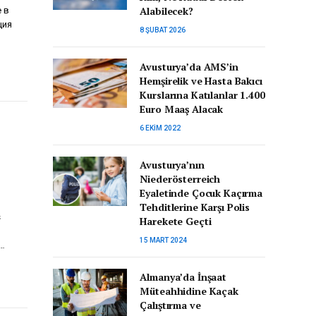
Alabilecek?
 в
ция
8 ŞUBAT 2026
Avusturya’da AMS’in
Hemşirelik ve Hasta Bakıcı
Kurslarına Katılanlar 1.400
Euro Maaş Alacak
6 EKIM 2022
Avusturya’nın
Niederösterreich
Eyaletinde Çocuk Kaçırma
Tehditlerine Karşı Polis
s
Harekete Geçti
15 MART 2024
,…
Almanya’da İnşaat
Müteahhidine Kaçak
Çalıştırma ve