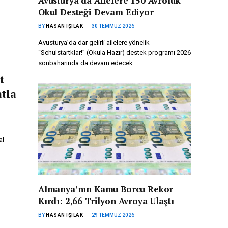
Avusturya’da Ailelere 150 Avroluk
Okul Desteği Devam Ediyor
BY
HASAN IŞILAK
30 TEMMUZ 2026
Avusturya’da dar gelirli ailelere yönelik
“Schulstartklar!” (Okula Hazır) destek programı 2026
sonbaharında da devam edecek.…
t
atla
al
Almanya’nın Kamu Borcu Rekor
Kırdı: 2,66 Trilyon Avroya Ulaştı
BY
HASAN IŞILAK
29 TEMMUZ 2026