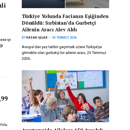
li
Türkiye Yolunda Facianın Eşiğinden
Dönüldü: Sırbistan’da Gurbetçi
Ailenin Aracı Alev Aldı
BY
HASAN IŞILAK
30 TEMMUZ 2026
ese iyi
ğı
Avrupa’dan yaz tatilini geçirmek üzere Türkiye’ye
gitmekte olan gurbetçi bir ailenin aracı, 23 Temmuz
2026…
,99
 Yolu