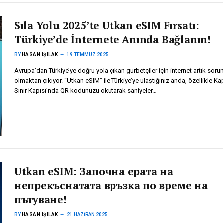
Sıla Yolu 2025’te Utkan eSIM Fırsatı:
Türkiye’de İnternete Anında Bağlanın!
BY
HASAN IŞILAK
19 TEMMUZ 2025
Avrupa’dan Türkiye’ye doğru yola çıkan gurbetçiler için internet artık soru
olmaktan çıkıyor. “Utkan eSIM” ile Türkiye’ye ulaştığınız anda, özellikle Ka
Sınır Kapısı’nda QR kodunuzu okutarak saniyeler…
Utkan eSIM: Започна ерата на
непрекъснатата връзка по време на
пътуване!
BY
HASAN IŞILAK
21 HAZIRAN 2025