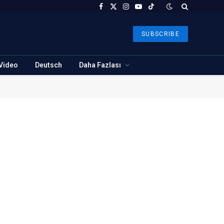
Facebook
X
Instagram
YouTube
TikTok
(Twitter)
SUBSCRIBE
Video
Deutsch
Daha Fazlası