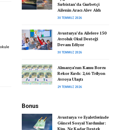
Sırbistan’da Gurbetçi
Ailenin Aracı Alev Aldı
30 TEMMUZ 2026
Avusturya’da Ailelere 150
Avroluk Okul Desteği
n
Devam Ediyor
pıkule
30 TEMMUZ 2026
Almanya’nın Kamu Borcu
Rekor Kırdı: 2,66 Trilyon
Avroya Ulaştı
29 TEMMUZ 2026
Bonus
Avusturya ve Eyaletlerinde
Güncel Sosyal Yardımlar:
Kim, Ne Kadar Destek