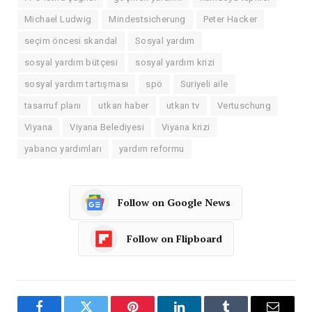
Michael Ludwig
Mindestsicherung
Peter Hacker
seçim öncesi skandal
Sosyal yardım
sosyal yardım bütçesi
sosyal yardım krizi
sosyal yardım tartışması
spö
Suriyeli aile
tasarruf planı
utkan haber
utkan tv
Vertuschung
Viyana
Viyana Belediyesi
Viyana krizi
yabancı yardımları
yardım reformu
Follow on Google News
Follow on Flipboard