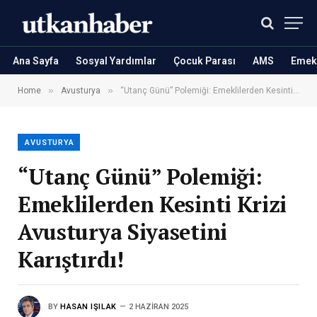
Ana Sayfa
Sosyal Yardımlar
Çocuk Parası
AMS
Emekl
»
»
Home
Avusturya
“Utanç Günü” Polemiği: Emeklilerden Kesinti Krizi Avusturya Siyasetini Karıştırdı!
AVUSTURYA
“Utanç Günü” Polemiği:
Emeklilerden Kesinti Krizi
Avusturya Siyasetini
Karıştırdı!
BY
HASAN IŞILAK
2 HAZIRAN 2025