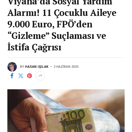
Viyana’da Sosyal Yardım
Alarmı! 11 Çocuklu Aileye
9.000 Euro, FPÖ’den
“Gizleme” Suçlaması ve
İstifa Çağrısı
BY
HASAN IŞILAK
2 HAZIRAN 2025