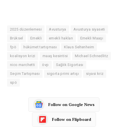
2025 düzenlemesi
Avusturya
Avusturya siyaseti
Brüksel
Emekli
emekli hakları
Emekli Maaşı
fpö
hükümet tartışması
Klaus Seltenheim
koalisyon krizi
maaş kesintisi
Michael Schnedlitz
nico marchetti
övp
Sağlık Sigortası
Seçim Tartışması
sigorta primi artışı
siyasi kriz
spö
Follow on Google News
Follow on Flipboard