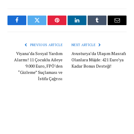
Facebook
Twitter
Pinterest
LinkedIn
Tumblr
Email
PREVIOUS ARTICLE
NEXT ARTICLE
Viyana’da Sosyal Yardım
Avusturya’da Ulaşım Masrafı
Alarmı! 11 Çocuklu Aileye
Olanlara Müjde: 421 Euro’ya
9.000 Euro, FPÖ’den
Kadar Bonus Desteği!
“Gizleme” Suçlaması ve
İstifa Çağrısı