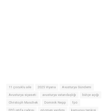
11 çocuklu aile
2025 Viyana
Avusturya Gündemi
Avusturya siyaseti
avusturya vatandaşlığı
bütçe açığı
Christoph Maschek
Dominik Nepp
fpö
FPÖ istifa çağrısı
göçmen yardımı
kamuoyu tepkisi