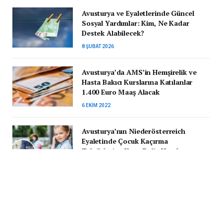
Avusturya ve Eyaletlerinde Güncel
Sosyal Yardımlar: Kim, Ne Kadar
Destek Alabilecek?
8 ŞUBAT 2026
Avusturya’da AMS’in Hemşirelik ve
Hasta Bakıcı Kurslarına Katılanlar
1.400 Euro Maaş Alacak
6 EKIM 2022
Avusturya’nın Niederösterreich
Eyaletinde Çocuk Kaçırma
Tehditlerine Karşı Polis Harekete
Geçti
15 MART 2024
Almanya’da İnşaat Müteahhidine
Kaçak Çalıştırma ve Dolandırıcılıktan
Kesinleşmiş Hapis Cezası