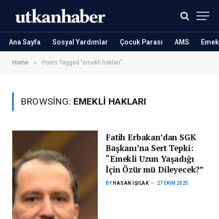
Ana Sayfa
Sosyal Yardımlar
Çocuk Parası
AMS
Emekl
»
Home
Posts Tagged "emekli hakları"
BROWSING:
EMEKLI HAKLARI
Fatih Erbakan’dan SGK
Başkanı’na Sert Tepki:
“Emekli Uzun Yaşadığı
İçin Özür mü Dileyecek?”
BY
HASAN IŞILAK
27 EKIM 2025